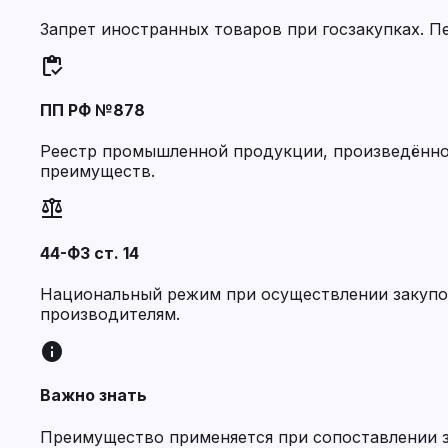
Запрет иностранных товаров при госзакупках. П
inventory
ПП РФ №878
Реестр промышленной продукции, произведённой
преимуществ.
balance
44-ФЗ ст. 14
Национальный режим при осуществлении закупо
производителям.
info
Важно знать
Преимущество применяется при сопоставлении з