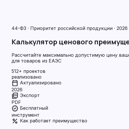
44-ФЗ · Приоритет российской продукции · 2026
Калькулятор ценового преимуще
Рассчитайте максимально допустимую цену ваше
для товаров из ЕАЭС
512+
проектов
реализовано
calendar_today
Актуализировано
2026
picture_as_pdf
Экспорт
PDF
verified
Бесплатный
инструмент
percent
Как работает преимущество