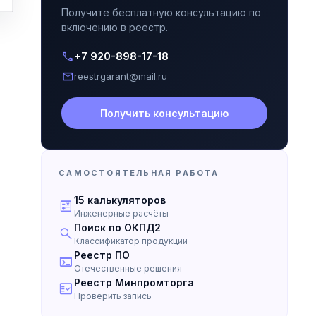
Получите бесплатную консультацию по
включению в реестр.
call
+7 920-898-17-18
mail
reestrgarant@mail.ru
Получить консультацию
САМОСТОЯТЕЛЬНАЯ РАБОТА
15 калькуляторов
calculate
Инженерные расчёты
Поиск по ОКПД2
search
Классификатор продукции
Реестр ПО
terminal
Отечественные решения
Реестр Минпромторга
fact_check
Проверить запись