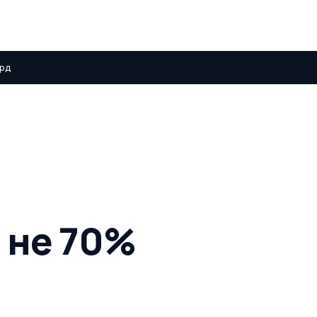
лрд
:
а не 70%