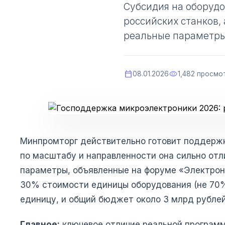
Субсидия на оборуд
российских станков,
реальные параметры
calendar_today
visibility
08.01.2026
1,482 просмо
Минпромторг действительно готовит поддержк
по масштабу и направленности она сильно отли
параметры, объявленные на форуме «Электрони
30% стоимости единицы оборудования (не 70%
единицу, и общий бюджет около 3 млрд рублей
Главное:
ключевое отличие реальной програм