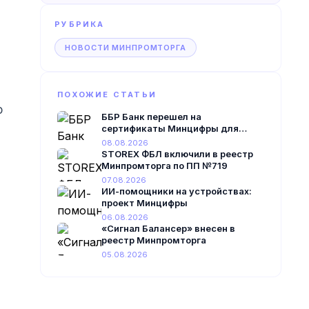
РУБРИКА
НОВОСТИ МИНПРОМТОРГА
ПОХОЖИЕ СТАТЬИ
о
ББР Банк перешел на
сертификаты Минцифры для
онлайн-сервисов
08.08.2026
STOREX ФБЛ включили в реестр
Минпромторга по ПП №719
07.08.2026
ИИ-помощники на устройствах:
проект Минцифры
06.08.2026
«Сигнал Балансер» внесен в
реестр Минпромторга
05.08.2026