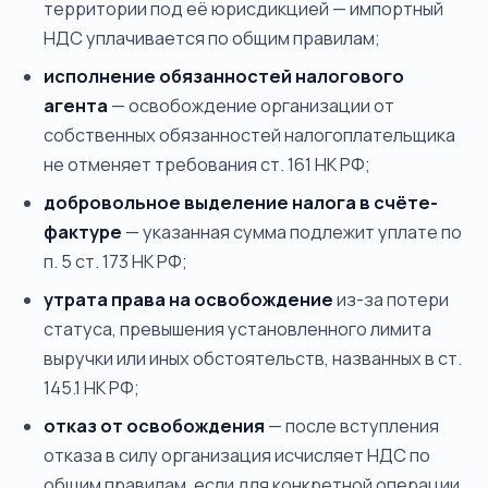
территории под её юрисдикцией — импортный
НДС уплачивается по общим правилам;
исполнение обязанностей налогового
агента
— освобождение организации от
собственных обязанностей налогоплательщика
не отменяет требования ст. 161 НК РФ;
добровольное выделение налога в счёте-
фактуре
— указанная сумма подлежит уплате по
п. 5 ст. 173 НК РФ;
утрата права на освобождение
из-за потери
статуса, превышения установленного лимита
выручки или иных обстоятельств, названных в ст.
145.1 НК РФ;
отказ от освобождения
— после вступления
отказа в силу организация исчисляет НДС по
общим правилам, если для конкретной операции