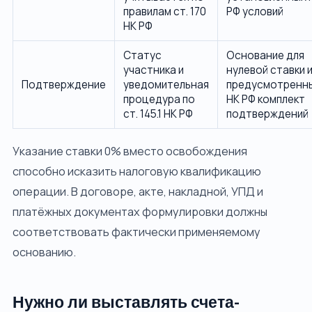
правилам ст. 170
РФ условий
НК РФ
Статус
Основание для
участника и
нулевой ставки 
Подтверждение
уведомительная
предусмотренн
процедура по
НК РФ комплект
ст. 145.1 НК РФ
подтверждений
Указание ставки 0% вместо освобождения
способно исказить налоговую квалификацию
операции. В договоре, акте, накладной, УПД и
платёжных документах формулировки должны
соответствовать фактически применяемому
основанию.
Нужно ли выставлять счета-