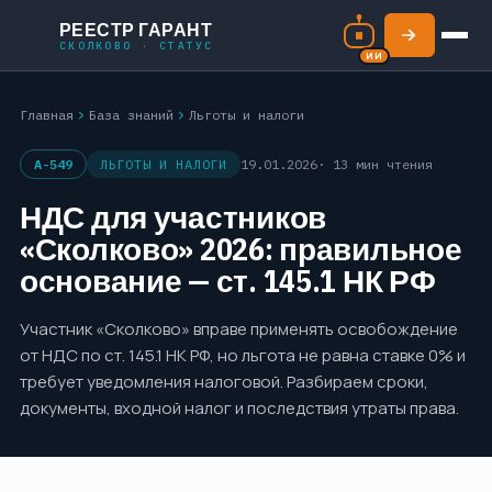
РЕЕСТР ГАРАНТ
СКОЛКОВО · СТАТУС
chevron_right
chevron_right
Главная
База знаний
Льготы и налоги
A-549
ЛЬГОТЫ И НАЛОГИ
19.01.2026
· 13 мин чтения
НДС для участников
«Сколково» 2026: правильное
основание — ст. 145.1 НК РФ
Участник «Сколково» вправе применять освобождение
от НДС по ст. 145.1 НК РФ, но льгота не равна ставке 0% и
требует уведомления налоговой. Разбираем сроки,
документы, входной налог и последствия утраты права.