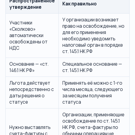
Распространённое
Как правильно
утверждение
У организации возникает
Участники
право на освобождение, но
«Сколково»
для его применения
автоматически
необходимо уведомить
освобождены от
налоговый орган в порядке
НДС
ст. 145.1 НК РФ
Основание — «ст.
Специальное основание —
146.1 НК РФ»
ст. 145.1 НК РФ
Льгота действует
Применять её можно с 1-го
непосредственно с
числа месяца, следующего
даты решения о
за месяцем получения
статусе
статуса
Организации, применяющие
освобождение по ст. 145.1
Нужно выставлять
НК РФ, счета-фактуры по
счета-фактуры с
обычным операциям не