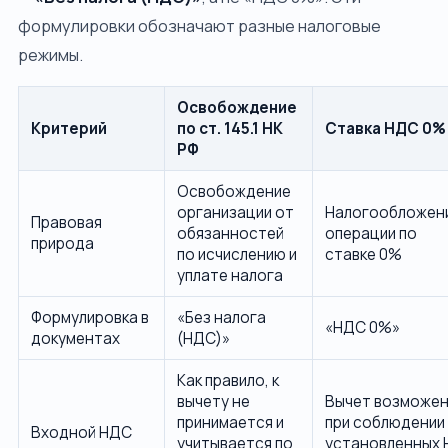
формулировки обозначают разные налоговые
режимы.
Освобождение
Критерий
по ст. 145.1 НК
Ставка НДС 0%
РФ
Освобождение
организации от
Налогообложен
Правовая
обязанностей
операции по
природа
по исчислению и
ставке 0%
уплате налога
Формулировка в
«Без налога
«НДС 0%»
документах
(НДС)»
Как правило, к
вычету не
Вычет возможе
принимается и
при соблюдении
Входной НДС
учитывается по
установленных 