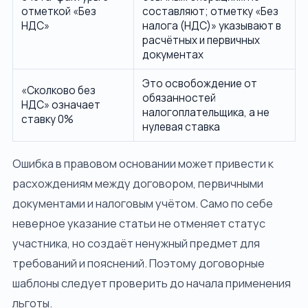
отметкой «Без
составляют; отметку «Без
НДС»
налога (НДС)» указывают в
расчётных и первичных
документах
Это освобождение от
«Сколково без
обязанностей
НДС» означает
налогоплательщика, а не
ставку 0%
нулевая ставка
Ошибка в правовом основании может привести к
расхождениям между договором, первичными
документами и налоговым учётом. Само по себе
неверное указание статьи не отменяет статус
участника, но создаёт ненужный предмет для
требований и пояснений. Поэтому договорные
шаблоны следует проверить до начала применения
льготы.