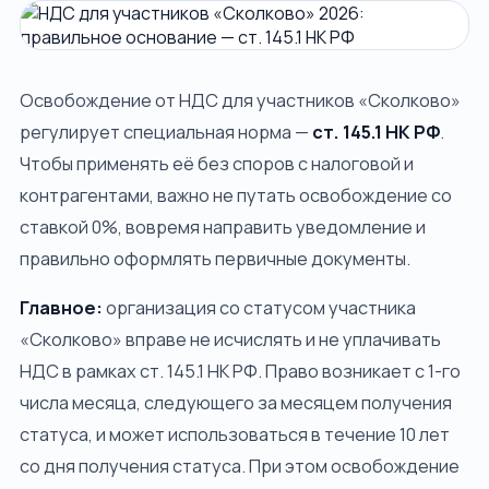
ДОПОЛНИТЕЛЬНО
Блог
Освобождение от НДС для участников «Сколково»
О компании
регулирует специальная норма —
ст. 145.1 НК РФ
.
Контакты
Чтобы применять её без споров с налоговой и
контрагентами, важно не путать освобождение со
Спросить ИИ
ставкой 0%, вовремя направить уведомление и
ПРОВЕРИМ ПРОЕКТ И СОБЕРЁМ МАРШРУТ
ЗАЯВКИ
правильно оформлять первичные документы.
СВЯЗАТЬСЯ С НАМИ
Главное:
организация со статусом участника
+7 920-898-17-18
«Сколково» вправе не исчислять и не уплачивать
reestrgarant@mail.ru
НДС в рамках ст. 145.1 НК РФ. Право возникает с 1-го
Подать заявку
числа месяца, следующего за месяцем получения
статуса, и может использоваться в течение 10 лет
со дня получения статуса. При этом освобождение