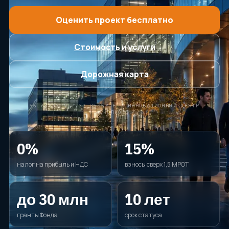
ДОПОЛНИТЕЛЬНО
Оценить проект бесплатно
Блог
Стоимость и услуги
О компании
Контакты
Дорожная карта
Спросить ИИ
55.6866° N · 37.3505° E — ИННОВАЦИОННЫЙ ЦЕНТР
ПРОВЕРИМ ПРОЕКТ И СОБЕРЁМ МАРШРУТ
«СКОЛКОВО»
ЗАЯВКИ
СВЯЗАТЬСЯ С НАМИ
+7 920-898-17-18
0%
15%
reestrgarant@mail.ru
налог на прибыль и НДС
взносы сверх 1,5 МРОТ
Подать заявку
до 30 млн
10 лет
гранты Фонда
срок статуса