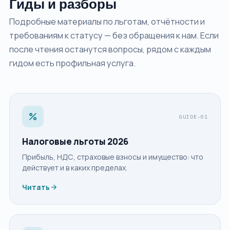
Гиды и разборы
Подробные материалы по льготам, отчётности и
требованиям к статусу — без обращения к нам. Если
после чтения останутся вопросы, рядом с каждым
гидом есть профильная услуга.
percent
GUIDE-01
Налоговые льготы 2026
Прибыль, НДС, страховые взносы и имущество: что
действует и в каких пределах.
arrow_forward
Читать