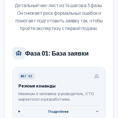
Детальный чек-лист из 14 шагов в 3 фазы.
Он снижает риск формальных ошибок и
помогает подготовить заявку так, чтобы
пройти экспертизу с первой подачи.
foundation
Фаза 01: База заявки
group
ШАГ 01
Резюме команды
Минимум 4 человека: руководитель, CTO,
маркетолог и разработчики.
expand_more
Подробнее