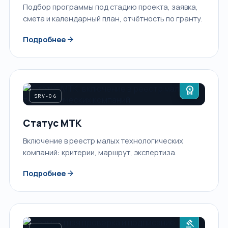
Подбор программы под стадию проекта, заявка,
смета и календарный план, отчётность по гранту.
arrow_forward
Подробнее
workspace_premium
SRV-06
Статус МТК
Включение в реестр малых технологических
компаний: критерии, маршрут, экспертиза.
arrow_forward
Подробнее
gavel