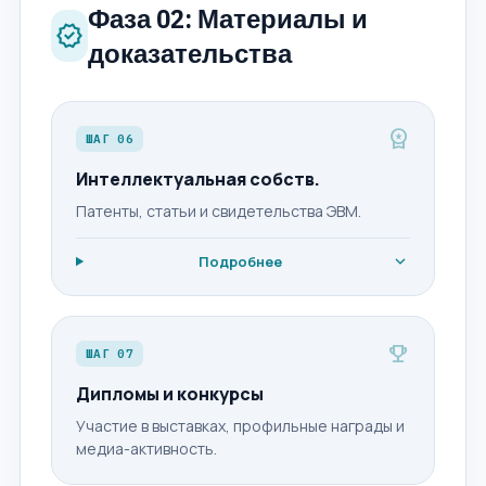
Фаза 02: Материалы и
verified
доказательства
workspace_premium
ШАГ 06
Интеллектуальная собств.
Патенты, статьи и свидетельства ЭВМ.
expand_more
Подробнее
emoji_events
ШАГ 07
Дипломы и конкурсы
Участие в выставках, профильные награды и
медиа-активность.