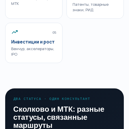
МТК
Патенты, товарные
знаки, РИД
trending_up
05
Инвестиции и рост
Венчур, акселераторы,
IPO
ДВА СТАТУСА · ОДИН КОНСУЛЬТАНТ
Сколково и МТК: разные
статусы, связанные
маршруты