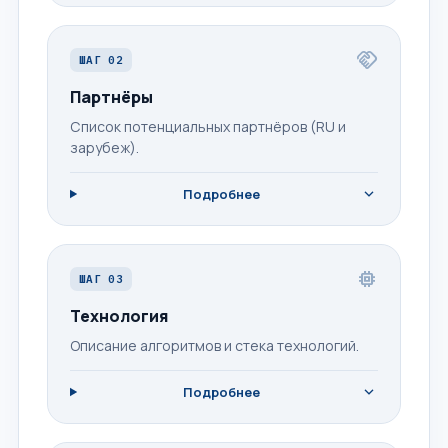
handshake
ШАГ 02
Партнёры
Список потенциальных партнёров (RU и
зарубеж).
expand_more
Подробнее
memory
ШАГ 03
Технология
Описание алгоритмов и стека технологий.
expand_more
Подробнее