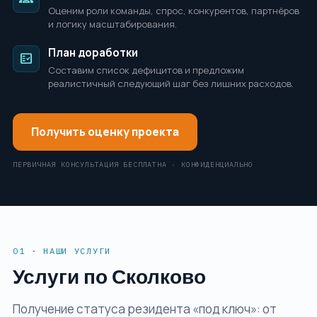
Оценим роли команды, спрос, конкурентов, партнёров
и логику масштабирования.
План доработки
fact_check
Составим список дефицитов и предложим
реалистичный следующий шаг без лишних расходов.
Получить оценку проекта
ПЕРВИЧНАЯ КОНСУЛЬТАЦИЯ БЕСПЛАТНА · КОНФИДЕНЦИАЛЬНО
01 · НАШИ УСЛУГИ
Услуги по Сколково
Получение статуса резидента «под ключ»: от