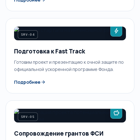
bolt
SRV-04
Подготовка к Fast Track
Готовим проект и презентацию к очной защите по
официальной ускоренной программе Фонда.
arrow_forward
Подробнее
savings
SRV-05
Сопровождение грантов ФСИ