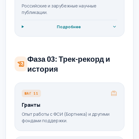
Российские и зарубежные научные
публикации.
expand_more
Подробнее
Фаза 03: Трек-рекорд и
history_edu
история
card_giftcard
ШАГ 11
Гранты
Опыт работы с ФСИ (Бортника) и другими
фондами поддержки.