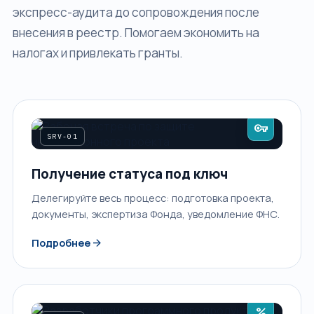
экспресс-аудита до сопровождения после
внесения в реестр. Помогаем экономить на
налогах и привлекать гранты.
vpn_key
SRV-01
Получение статуса под ключ
Делегируйте весь процесс: подготовка проекта,
документы, экспертиза Фонда, уведомление ФНС.
arrow_forward
Подробнее
percent