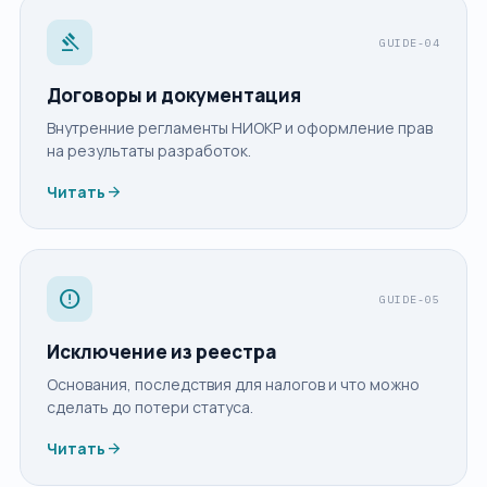
gavel
GUIDE-04
Договоры и документация
Внутренние регламенты НИОКР и оформление прав
на результаты разработок.
arrow_forward
Читать
error
GUIDE-05
Исключение из реестра
Основания, последствия для налогов и что можно
сделать до потери статуса.
arrow_forward
Читать