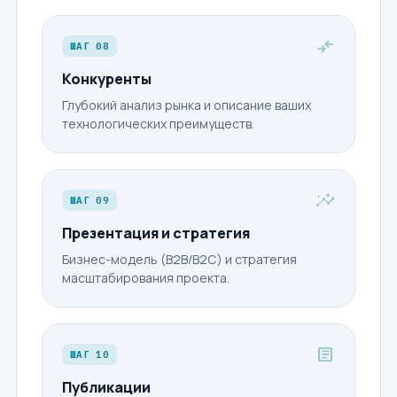
compare_arrows
ШАГ 08
Конкуренты
Глубокий анализ рынка и описание ваших
технологических преимуществ.
insights
ШАГ 09
Презентация и стратегия
Бизнес-модель (B2B/B2C) и стратегия
масштабирования проекта.
article
ШАГ 10
Публикации