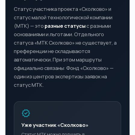
Статус участника проекта «Сколково» и
статус малой технологической компании
(МТК) — это
разные статусы
с разными
основаниями и льготами. Отдельного
статуса «МТК Сколково» не существует, а
преференции не складываются
автоматически. При этом маршруты
официально связаны: Фонд «Сколково» —
один из центров экспертизы заявок на
статус МТК.
verified
Уже участник «Сколково»
Статус МТК можно получить в