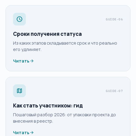
schedule
GUIDE-06
Сроки получения статуса
Из каких этапов складывается срок и что реально
его удлиняет.
arrow_forward
Читать
map
GUIDE-07
Как стать участником: гид
Пошаговый разбор 2026: от упаковки проекта до
внесения в реестр.
arrow_forward
Читать