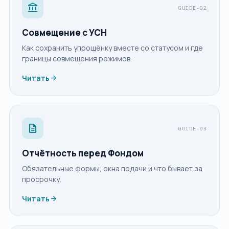
account_balance
GUIDE-02
Совмещение с УСН
Как сохранить упрощёнку вместе со статусом и где
границы совмещения режимов.
arrow_forward
Читать
description
GUIDE-03
Отчётность перед Фондом
Обязательные формы, окна подачи и что бывает за
просрочку.
arrow_forward
Читать