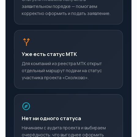
заявительном порядке — помогаем
корректно оформить и подать заявление.
alt_route
Уже есть статус МТК
Для компаний из реестра МТК открыт
отдельный маршрут подачи на статус
участника проекта «Сколково».
explore
Нет ни одного статуса
Начинаем с аудита проекта и выбираем
очерёдность: что выгоднее оформить