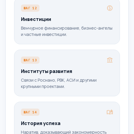
paid
ШАГ 12
Инвестиции
Венчурное финансирование, бизнес-ангелы
и частные инвестиции.
account_balance
ШАГ 13
Институты развития
Связи с Роснано, РВК, АСИ и другими
крупными проектами.
auto_stories
ШАГ 14
История успеха
Наратив, доказывающий закономерность