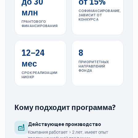
до 30
от 15%
млн
СОФИНАНСИРОВАНИЕ,
ЗАВИСИТ ОТ
КОНКУРСА
ГРАНТОВОГО
ФИНАНСИРОВАНИЯ
12–24
8
мес
ПРИОРИТЕТНЫХ
НАПРАВЛЕНИЙ
ФОНДА
СРОК РЕАЛИЗАЦИИ
НИОКР
Кому подходит программа?
Действующее производство
factory
Компания работает > 2 лет, имеет опыт