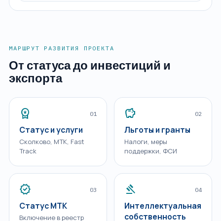
МАРШРУТ РАЗВИТИЯ ПРОЕКТА
От статуса до инвестиций и
экспорта
workspace_premium
savings
01
02
Статус и услуги
Льготы и гранты
Сколково, МТК, Fast
Налоги, меры
Track
поддержки, ФСИ
verified
gavel
03
04
Статус МТК
Интеллектуальная
собственность
Включение в реестр