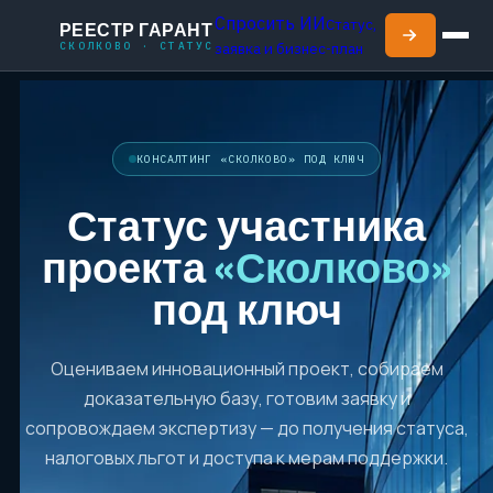
Спросить ИИ
Статус,
РЕЕСТР ГАРАНТ
СКОЛКОВО · СТАТУС
заявка и бизнес-план
КОНСАЛТИНГ «СКОЛКОВО» ПОД КЛЮЧ
Статус участника
проекта
«Сколково»
под ключ
Оцениваем инновационный проект, собираем
доказательную базу, готовим заявку и
сопровождаем экспертизу — до получения статуса,
налоговых льгот и доступа к мерам поддержки.