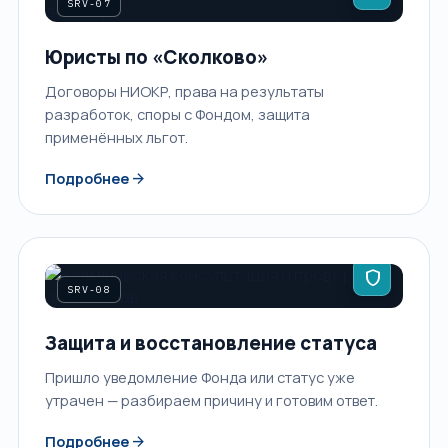
SRV-07
Юристы по «Сколково»
Договоры НИОКР, права на результаты
разработок, споры с Фондом, защита
применённых льгот.
arrow_forward
Подробнее
shield
SRV-08
Защита и восстановление статуса
Пришло уведомление Фонда или статус уже
утрачен — разбираем причину и готовим ответ.
arrow_forward
Подробнее