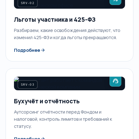
SRV-02
Льготы участника и 425-ФЗ
Разбираем, какие освобождения действуют, что
изменил 425-ФЗ и когда льготы прекращаются.
arrow_forward
Подробнее
support_agent
SRV-03
Бухучёт и отчётность
Аутсорсинг отчётности перед Фондом и
налоговой, контроль лимитов и требований к
статусу.
arrow_forward
Подробнее