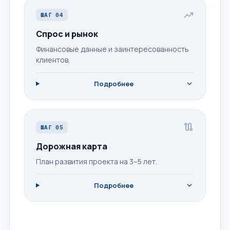
trending_up
ШАГ 04
Спрос и рынок
Финансовые данные и заинтересованность
клиентов.
expand_more
Подробнее
route
ШАГ 05
Дорожная карта
План развития проекта на 3–5 лет.
expand_more
Подробнее