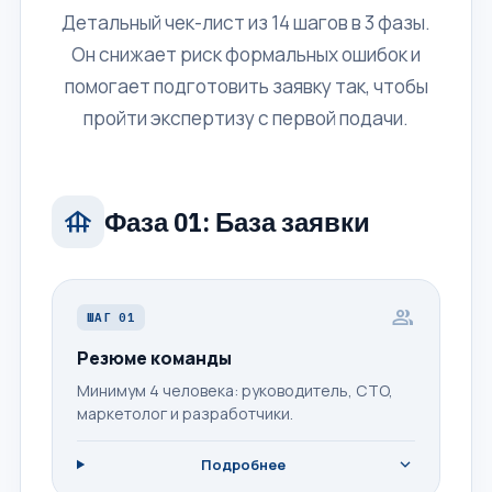
Детальный чек-лист из 14 шагов в 3 фазы.
Он снижает риск формальных ошибок и
помогает подготовить заявку так, чтобы
пройти экспертизу с первой подачи.
foundation
Фаза 01: База заявки
group
ШАГ 01
Резюме команды
Минимум 4 человека: руководитель, CTO,
маркетолог и разработчики.
expand_more
Подробнее