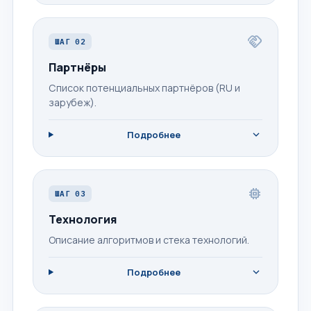
handshake
ШАГ 02
Партнёры
Список потенциальных партнёров (RU и
зарубеж).
expand_more
Подробнее
memory
ШАГ 03
Технология
Описание алгоритмов и стека технологий.
expand_more
Подробнее