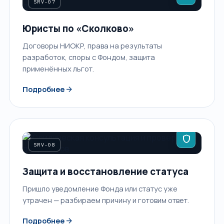
SRV-07
Юристы по «Сколково»
Договоры НИОКР, права на результаты
разработок, споры с Фондом, защита
применённых льгот.
arrow_forward
Подробнее
shield
SRV-08
Защита и восстановление статуса
Пришло уведомление Фонда или статус уже
утрачен — разбираем причину и готовим ответ.
arrow_forward
Подробнее