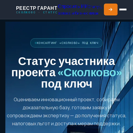
Спросить ИИ
Статус,
РЕЕСТР ГАРАНТ
СКОЛКОВО · СТАТУС
заявка и бизнес-план
КОНСАЛТИНГ «СКОЛКОВО» ПОД КЛЮЧ
Статус участника
проекта
«Сколково»
под ключ
Оцениваем инновационный проект, собираем
доказательную базу, готовим заявку и
сопровождаем экспертизу — до получения статуса,
налоговых льгот и доступа к мерам поддержки.