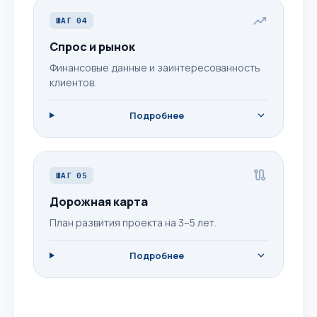
trending_up
ШАГ 04
Спрос и рынок
Финансовые данные и заинтересованность
клиентов.
expand_more
Подробнее
route
ШАГ 05
Дорожная карта
План развития проекта на 3–5 лет.
expand_more
Подробнее