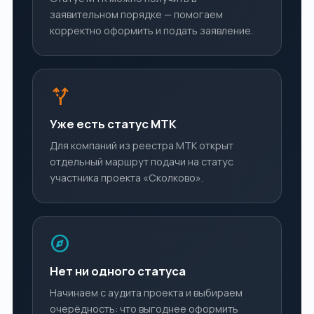
заявительном порядке — помогаем
корректно оформить и подать заявление.
alt_route
Уже есть статус МТК
Для компаний из реестра МТК открыт
отдельный маршрут подачи на статус
участника проекта «Сколково».
explore
Нет ни одного статуса
Начинаем с аудита проекта и выбираем
очерёдность: что выгоднее оформить