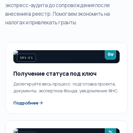
экспресс-аудита до сопровождения после
внесения в реестр. Помогаем экономить на
налогах и привлекать гранты.
vpn_key
SRV-01
Получение статуса под ключ
Делегируйте весь процесс: подготовка проекта,
документы, экспертиза Фонда, уведомление ФНС.
arrow_forward
Подробнее
percent