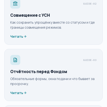
account_balance
GUIDE-02
Совмещение с УСН
Как сохранить упрощёнку вместе со статусом и где
границы совмещения режимов.
arrow_forward
Читать
description
GUIDE-03
Отчётность перед Фондом
Обязательные формы, окна подачи и что бывает за
просрочку.
arrow_forward
Читать