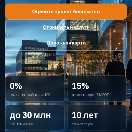
ДОПОЛНИТЕЛЬНО
Оценить проект бесплатно
Блог
Стоимость и услуги
О компании
Контакты
Дорожная карта
Спросить ИИ
55.6866° N · 37.3505° E — ИННОВАЦИОННЫЙ ЦЕНТР
ПРОВЕРИМ ПРОЕКТ И СОБЕРЁМ МАРШРУТ
«СКОЛКОВО»
ЗАЯВКИ
СВЯЗАТЬСЯ С НАМИ
+7 920-898-17-18
0%
15%
reestrgarant@mail.ru
налог на прибыль и НДС
взносы сверх 1,5 МРОТ
Подать заявку
до 30 млн
10 лет
гранты Фонда
срок статуса