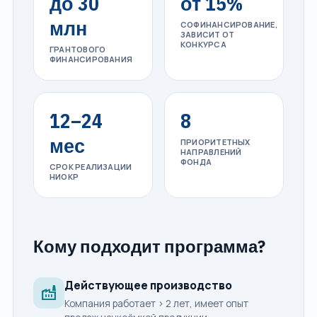
до 30
от 15%
млн
СОФИНАНСИРОВАНИЕ,
ЗАВИСИТ ОТ
КОНКУРСА
ГРАНТОВОГО
ФИНАНСИРОВАНИЯ
12–24
8
мес
ПРИОРИТЕТНЫХ
НАПРАВЛЕНИЙ
ФОНДА
СРОК РЕАЛИЗАЦИИ
НИОКР
Кому подходит программа?
Действующее производство
factory
Компания работает > 2 лет, имеет опыт