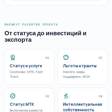
МАРШРУТ РАЗВИТИЯ ПРОЕКТА
От статуса до инвестиций и
экспорта
workspace_premium
savings
01
02
Статус и услуги
Льготы и гранты
Сколково, МТК, Fast
Налоги, меры
Track
поддержки, ФСИ
verified
gavel
03
04
Статус МТК
Интеллектуальная
собственность
Включение в реестр