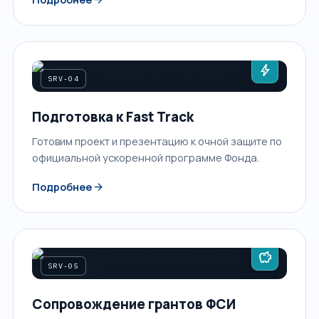
bolt
SRV-04
Подготовка к Fast Track
Готовим проект и презентацию к очной защите по
официальной ускоренной программе Фонда.
arrow_forward
Подробнее
savings
SRV-05
Сопровождение грантов ФСИ