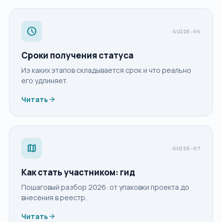
schedule
GUIDE-06
Сроки получения статуса
Из каких этапов складывается срок и что реально
его удлиняет.
arrow_forward
Читать
map
GUIDE-07
Как стать участником: гид
Пошаговый разбор 2026: от упаковки проекта до
внесения в реестр.
arrow_forward
Читать