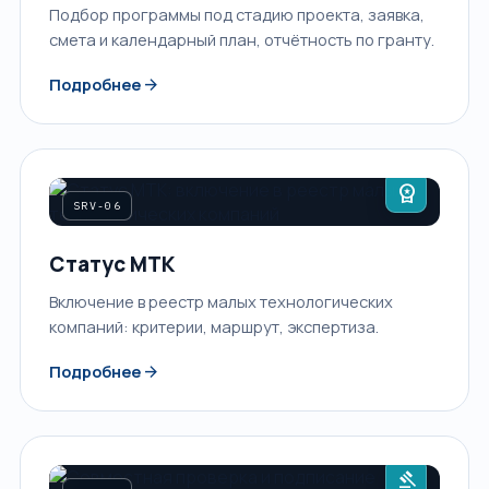
Подбор программы под стадию проекта, заявка,
смета и календарный план, отчётность по гранту.
arrow_forward
Подробнее
workspace_premium
SRV-06
Статус МТК
Включение в реестр малых технологических
компаний: критерии, маршрут, экспертиза.
arrow_forward
Подробнее
gavel