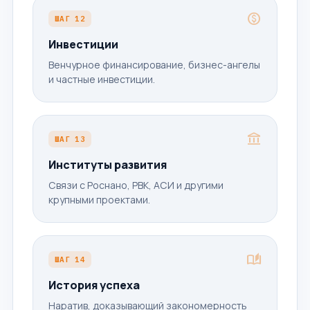
paid
ШАГ 12
Инвестиции
Венчурное финансирование, бизнес-ангелы
и частные инвестиции.
account_balance
ШАГ 13
Институты развития
Связи с Роснано, РВК, АСИ и другими
крупными проектами.
auto_stories
ШАГ 14
История успеха
Наратив, доказывающий закономерность