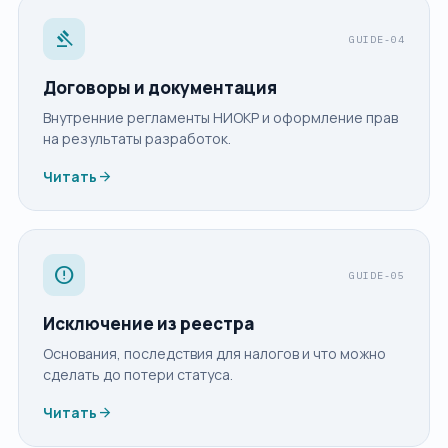
gavel
GUIDE-04
Договоры и документация
Внутренние регламенты НИОКР и оформление прав
на результаты разработок.
arrow_forward
Читать
error
GUIDE-05
Исключение из реестра
Основания, последствия для налогов и что можно
сделать до потери статуса.
arrow_forward
Читать