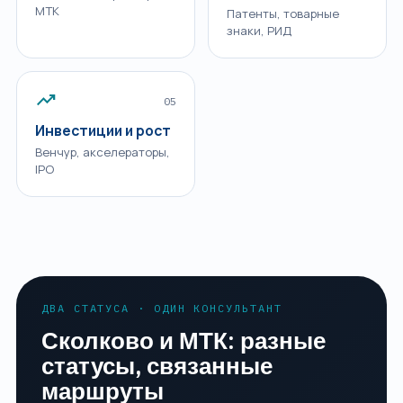
МТК
Патенты, товарные
знаки, РИД
trending_up
05
Инвестиции и рост
Венчур, акселераторы,
IPO
ДВА СТАТУСА · ОДИН КОНСУЛЬТАНТ
Сколково и МТК: разные
статусы, связанные
маршруты