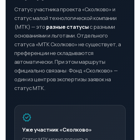
Статус участника проекта «Сколково» и
статус малой технологической компании
(МТК) — это
разные статусы
с разными
основаниями и льготами. Отдельного
статуса «МТК Сколково» не существует, а
преференции не складываются
автоматически. При этом маршруты
официально связаны: Фонд «Сколково» —
один из центров экспертизы заявок на
статус МТК.
verified
Уже участник «Сколково»
Статус МТК можно получить в