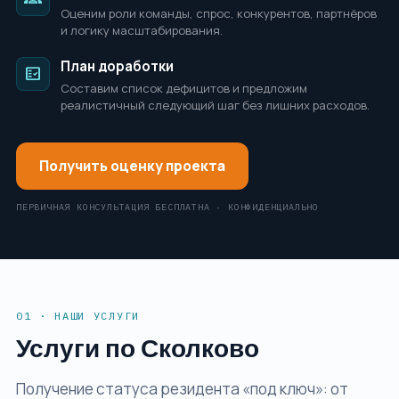
Оценим роли команды, спрос, конкурентов, партнёров
и логику масштабирования.
План доработки
fact_check
Составим список дефицитов и предложим
реалистичный следующий шаг без лишних расходов.
Получить оценку проекта
ПЕРВИЧНАЯ КОНСУЛЬТАЦИЯ БЕСПЛАТНА · КОНФИДЕНЦИАЛЬНО
01 · НАШИ УСЛУГИ
Услуги по Сколково
Получение статуса резидента «под ключ»: от