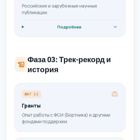
Российские и зарубежные научные
публикации.
expand_more
Подробнее
Фаза 03: Трек-рекорд и
history_edu
история
card_giftcard
ШАГ 11
Гранты
Опыт работы с ФСИ (Бортника) и другими
фондами поддержки.