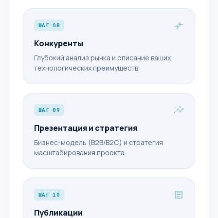
compare_arrows
ШАГ 08
Конкуренты
Глубокий анализ рынка и описание ваших
технологических преимуществ.
insights
ШАГ 09
Презентация и стратегия
Бизнес-модель (B2B/B2C) и стратегия
масштабирования проекта.
article
ШАГ 10
Публикации