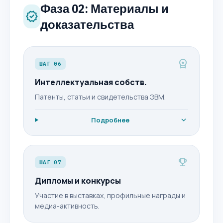
Фаза 02: Материалы и
verified
доказательства
workspace_premium
ШАГ 06
Интеллектуальная собств.
Патенты, статьи и свидетельства ЭВМ.
expand_more
Подробнее
emoji_events
ШАГ 07
Дипломы и конкурсы
Участие в выставках, профильные награды и
медиа-активность.