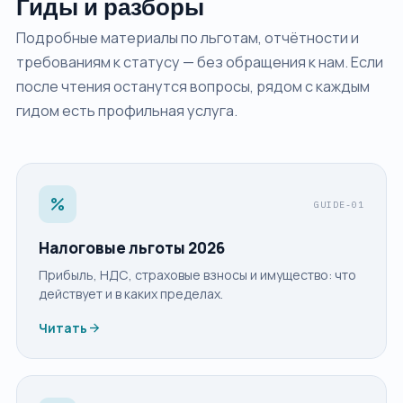
Гиды и разборы
Подробные материалы по льготам, отчётности и
требованиям к статусу — без обращения к нам. Если
после чтения останутся вопросы, рядом с каждым
гидом есть профильная услуга.
percent
GUIDE-01
Налоговые льготы 2026
Прибыль, НДС, страховые взносы и имущество: что
действует и в каких пределах.
arrow_forward
Читать