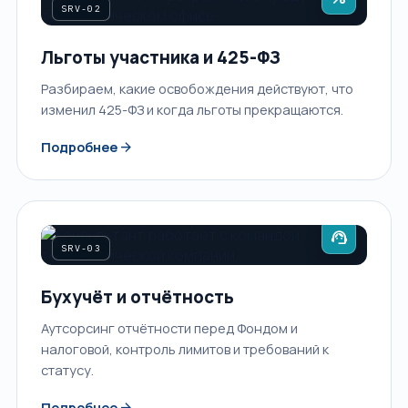
SRV-02
Льготы участника и 425-ФЗ
Разбираем, какие освобождения действуют, что
изменил 425-ФЗ и когда льготы прекращаются.
arrow_forward
Подробнее
support_agent
SRV-03
Бухучёт и отчётность
Аутсорсинг отчётности перед Фондом и
налоговой, контроль лимитов и требований к
статусу.
arrow_forward
Подробнее