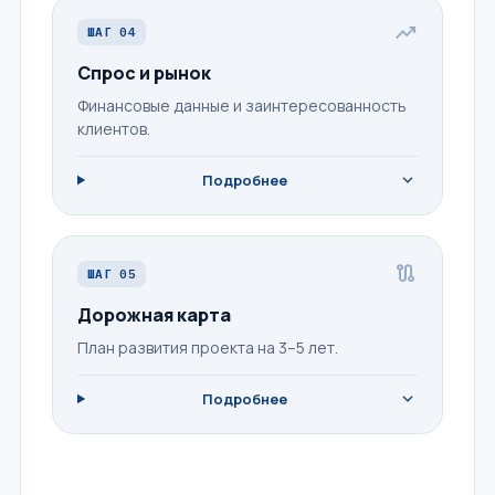
trending_up
ШАГ 04
Спрос и рынок
Финансовые данные и заинтересованность
клиентов.
expand_more
Подробнее
route
ШАГ 05
Дорожная карта
План развития проекта на 3–5 лет.
expand_more
Подробнее