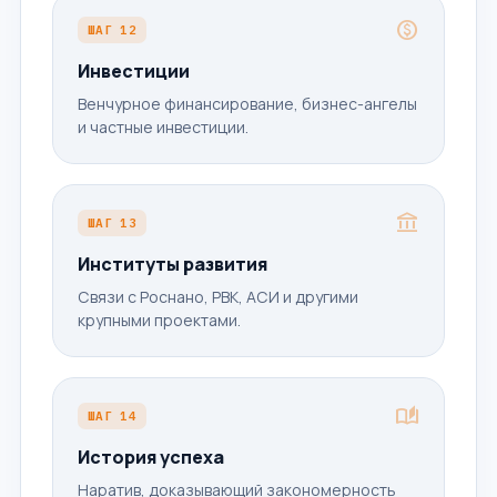
paid
ШАГ 12
Инвестиции
Венчурное финансирование, бизнес-ангелы
и частные инвестиции.
account_balance
ШАГ 13
Институты развития
Связи с Роснано, РВК, АСИ и другими
крупными проектами.
auto_stories
ШАГ 14
История успеха
Наратив, доказывающий закономерность