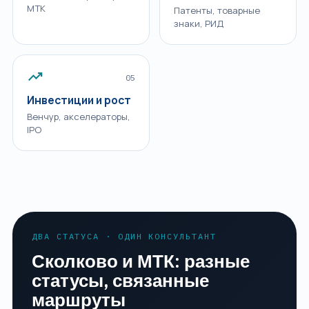
МТК
Патенты, товарные
знаки, РИД
trending_up
05
Инвестиции и рост
Венчур, акселераторы,
IPO
ДВА СТАТУСА · ОДИН КОНСУЛЬТАНТ
Сколково и МТК: разные
статусы, связанные
маршруты