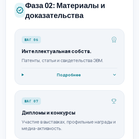
Фаза 02: Материалы и
verified
доказательства
workspace_premium
ШАГ 06
Интеллектуальная собств.
Патенты, статьи и свидетельства ЭВМ.
expand_more
Подробнее
emoji_events
ШАГ 07
Дипломы и конкурсы
Участие в выставках, профильные награды и
медиа-активность.