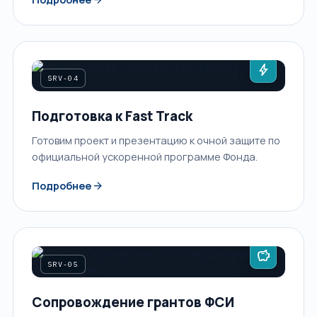
bolt
SRV-04
Подготовка к Fast Track
Готовим проект и презентацию к очной защите по
официальной ускоренной программе Фонда.
arrow_forward
Подробнее
savings
SRV-05
Сопровождение грантов ФСИ