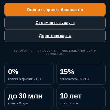
ДОПОЛНИТЕЛЬНО
Оценить проект бесплатно
Блог
Стоимость и услуги
О компании
Контакты
Дорожная карта
Спросить ИИ
55.6866° N · 37.3505° E — ИННОВАЦИОННЫЙ ЦЕНТР
ПРОВЕРИМ ПРОЕКТ И СОБЕРЁМ МАРШРУТ
«СКОЛКОВО»
ЗАЯВКИ
СВЯЗАТЬСЯ С НАМИ
+7 920-898-17-18
0%
15%
reestrgarant@mail.ru
налог на прибыль и НДС
взносы сверх 1,5 МРОТ
Подать заявку
до 30 млн
10 лет
гранты Фонда
срок статуса