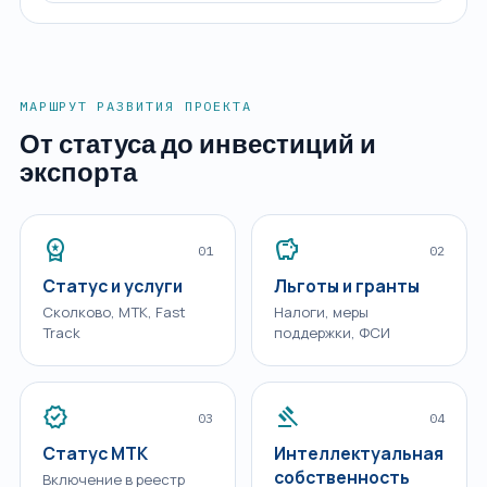
МАРШРУТ РАЗВИТИЯ ПРОЕКТА
От статуса до инвестиций и
экспорта
workspace_premium
savings
01
02
Статус и услуги
Льготы и гранты
Сколково, МТК, Fast
Налоги, меры
Track
поддержки, ФСИ
verified
gavel
03
04
Статус МТК
Интеллектуальная
собственность
Включение в реестр