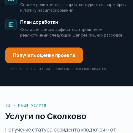
Оценим роли команды, спрос, конкурентов, партнёров
и логику масштабирования.
План доработки
fact_check
Составим список дефицитов и предложим
реалистичный следующий шаг без лишних расходов.
Получить оценку проекта
ПЕРВИЧНАЯ КОНСУЛЬТАЦИЯ БЕСПЛАТНА · КОНФИДЕНЦИАЛЬНО
01 · НАШИ УСЛУГИ
Услуги по Сколково
Получение статуса резидента «под ключ»: от