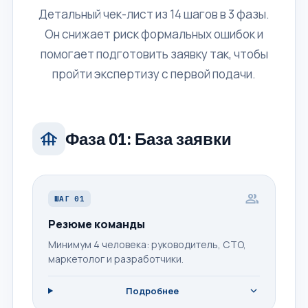
Детальный чек-лист из 14 шагов в 3 фазы.
Он снижает риск формальных ошибок и
помогает подготовить заявку так, чтобы
пройти экспертизу с первой подачи.
foundation
Фаза 01: База заявки
group
ШАГ 01
Резюме команды
Минимум 4 человека: руководитель, CTO,
маркетолог и разработчики.
expand_more
Подробнее