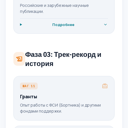
Российские и зарубежные научные
публикации.
expand_more
Подробнее
Фаза 03: Трек-рекорд и
history_edu
история
card_giftcard
ШАГ 11
Гранты
Опыт работы с ФСИ (Бортника) и другими
фондами поддержки.