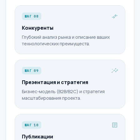
compare_arrows
ШАГ 08
Конкуренты
Глубокий анализ рынка и описание ваших
технологических преимуществ.
insights
ШАГ 09
Презентация и стратегия
Бизнес-модель (B2B/B2C) и стратегия
масштабирования проекта.
article
ШАГ 10
Публикации