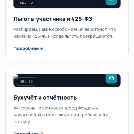
SRV-02
Льготы участника и 425-ФЗ
Разбираем, какие освобождения действуют, что
изменил 425-ФЗ и когда льготы прекращаются.
arrow_forward
Подробнее
support_agent
SRV-03
Бухучёт и отчётность
Аутсорсинг отчётности перед Фондом и
налоговой, контроль лимитов и требований к
статусу.
arrow_forward
Подробнее