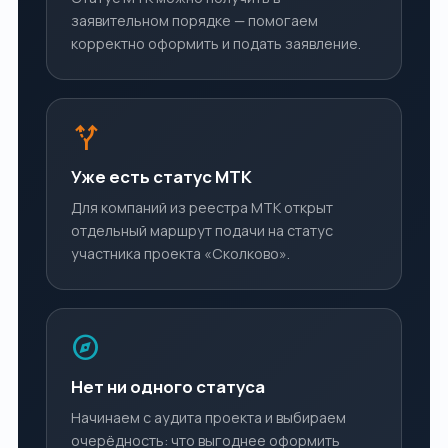
заявительном порядке — помогаем
корректно оформить и подать заявление.
alt_route
Уже есть статус МТК
Для компаний из реестра МТК открыт
отдельный маршрут подачи на статус
участника проекта «Сколково».
explore
Нет ни одного статуса
Начинаем с аудита проекта и выбираем
очерёдность: что выгоднее оформить