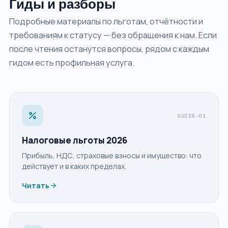
Гиды и разборы
Подробные материалы по льготам, отчётности и
требованиям к статусу — без обращения к нам. Если
после чтения останутся вопросы, рядом с каждым
гидом есть профильная услуга.
percent
GUIDE-01
Налоговые льготы 2026
Прибыль, НДС, страховые взносы и имущество: что
действует и в каких пределах.
arrow_forward
Читать