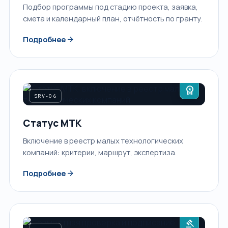
Подбор программы под стадию проекта, заявка,
смета и календарный план, отчётность по гранту.
arrow_forward
Подробнее
workspace_premium
SRV-06
Статус МТК
Включение в реестр малых технологических
компаний: критерии, маршрут, экспертиза.
arrow_forward
Подробнее
gavel