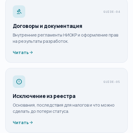
gavel
GUIDE-04
Договоры и документация
Внутренние регламенты НИОКР и оформление прав
на результаты разработок.
arrow_forward
Читать
error
GUIDE-05
Исключение из реестра
Основания, последствия для налогов и что можно
сделать до потери статуса.
arrow_forward
Читать