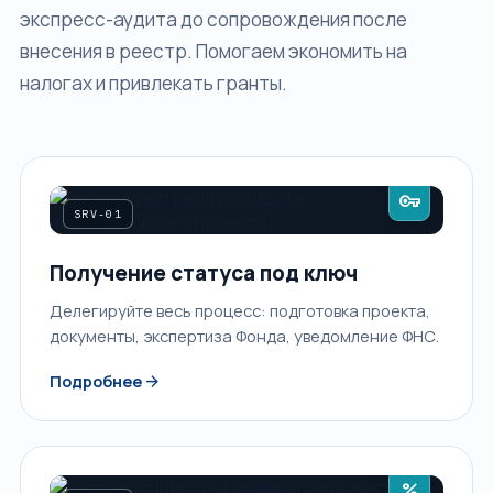
экспресс-аудита до сопровождения после
внесения в реестр. Помогаем экономить на
налогах и привлекать гранты.
vpn_key
SRV-01
Получение статуса под ключ
Делегируйте весь процесс: подготовка проекта,
документы, экспертиза Фонда, уведомление ФНС.
arrow_forward
Подробнее
percent