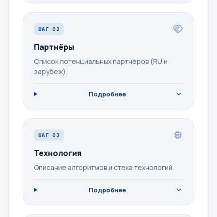
handshake
ШАГ 02
Партнёры
Список потенциальных партнёров (RU и
зарубеж).
expand_more
Подробнее
memory
ШАГ 03
Технология
Описание алгоритмов и стека технологий.
expand_more
Подробнее