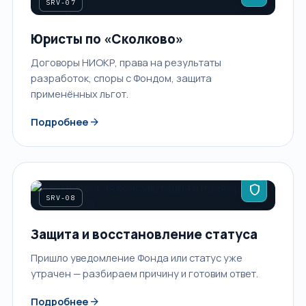
SRV-07
Юристы по «Сколково»
Договоры НИОКР, права на результаты
разработок, споры с Фондом, защита
применённых льгот.
arrow_forward
Подробнее
shield
SRV-08
Защита и восстановление статуса
Пришло уведомление Фонда или статус уже
утрачен — разбираем причину и готовим ответ.
arrow_forward
Подробнее