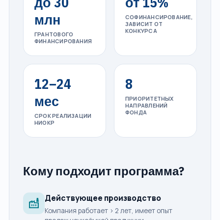
до 30
от 15%
млн
СОФИНАНСИРОВАНИЕ,
ЗАВИСИТ ОТ
КОНКУРСА
ГРАНТОВОГО
ФИНАНСИРОВАНИЯ
12–24
8
мес
ПРИОРИТЕТНЫХ
НАПРАВЛЕНИЙ
ФОНДА
СРОК РЕАЛИЗАЦИИ
НИОКР
Кому подходит программа?
Действующее производство
factory
Компания работает > 2 лет, имеет опыт