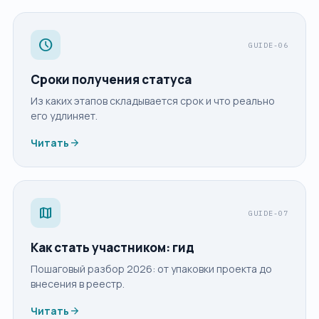
schedule
GUIDE-06
Сроки получения статуса
Из каких этапов складывается срок и что реально
его удлиняет.
arrow_forward
Читать
map
GUIDE-07
Как стать участником: гид
Пошаговый разбор 2026: от упаковки проекта до
внесения в реестр.
arrow_forward
Читать