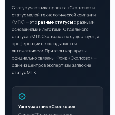
Статус участника проекта «Сколково» и
статус малой технологической компании
(МТК) — это
разные статусы
с разными
основаниями и льготами. Отдельного
статуса «МТК Сколково» не существует, а
преференции не складываются
автоматически. При этом маршруты
официально связаны: Фонд «Сколково» —
один из центров экспертизы заявок на
статус МТК.
verified
Уже участник «Сколково»
Статус МТК можно получить в