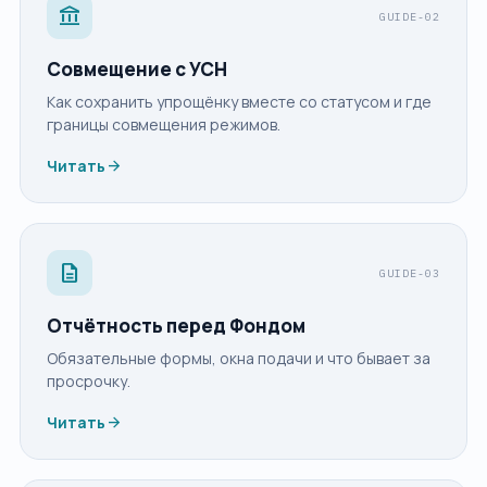
account_balance
GUIDE-02
Совмещение с УСН
Как сохранить упрощёнку вместе со статусом и где
границы совмещения режимов.
arrow_forward
Читать
description
GUIDE-03
Отчётность перед Фондом
Обязательные формы, окна подачи и что бывает за
просрочку.
arrow_forward
Читать