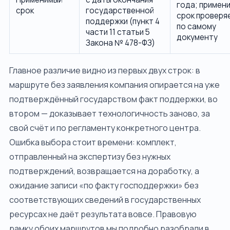
года; примен
срок
государственной
срок проверя
поддержки (пункт 4
по самому
части 11 статьи 5
документу
Закона № 478-ФЗ)
Главное различие видно из первых двух строк: в
маршруте без заявления компания опирается на уже
подтверждённый государством факт поддержки, во
втором — доказывает технологичность заново, за
свой счёт и по регламенту конкретного центра.
Ошибка выбора стоит времени: комплект,
отправленный на экспертизу без нужных
подтверждений, возвращается на доработку, а
ожидание записи «по факту господдержки» без
соответствующих сведений в государственных
ресурсах не даёт результата вовсе. Правовую
рамку обоих маршрутов мы подробно разобрали в