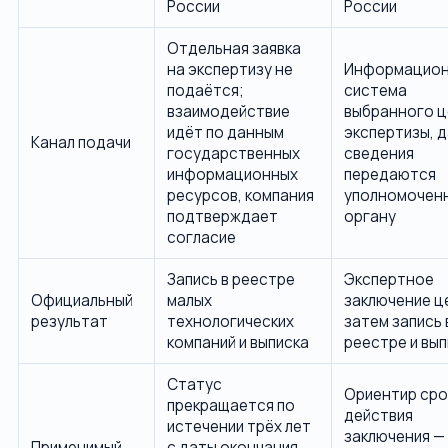
России
России
Отдельная заявка
на экспертизу не
Информацион
подаётся;
система
взаимодействие
выбранного 
идёт по данным
экспертизы, 
Канал подачи
государственных
сведения
информационных
передаются
ресурсов, компания
уполномочен
подтверждает
органу
согласие
Запись в реестре
Экспертное
Официальный
малых
заключение ц
результат
технологических
затем запись 
компаний и выписка
реестре и вып
Статус
Ориентир сро
прекращается по
действия
истечении трёх лет
заключения — 
Применимый
с даты окончания