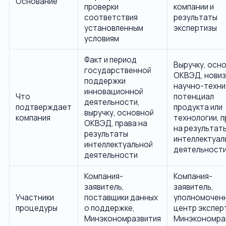
Основание
проверки
компании и
соответствия
результаты
установленным
экспертизы
условиям
Факт и период
Выручку, осн
государственной
ОКВЭД, новиз
поддержки
научно-техни
инновационной
Что
потенциал
деятельности,
подтверждает
продукта или
выручку, основной
компания
технологии, п
ОКВЭД, права на
на результат
результаты
интеллектуал
интеллектуальной
деятельност
деятельности
Компания-
Компания-
заявитель,
заявитель,
Участники
поставщики данных
уполномочен
процедуры
о поддержке,
центр экспер
Минэкономразвития
Минэкономра