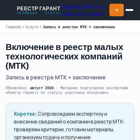
Спросить ИИ
Статус,
РЕЕСТР ГАРАНТ
СКОЛКОВО · СТАТУС
заявка и бизнес-план
chevron_right
chevron_right
Главная
Услуги
Запись в реестре МТК + заключение
Включение в реестр малых
технологических компаний
(МТК)
Запись в реестре МТК + заключение
Обновлено:
август 2026
· Материал подготовлен экспертами
«Реестр Гарант» по статусу участника «Сколково»
Коротко:
Сопровождаем экспертизу и
внесение сведений о компании в реестр МТК:
проверяем критерии, готовим материалы,
организуем подачу и получение