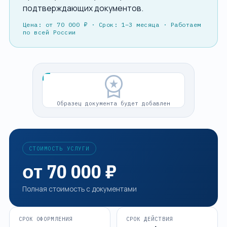
подтверждающих документов.
ДОПОЛНИТЕЛЬНО
Цена: от 70 000 ₽ · Срок: 1–3 месяца · Работаем
Блог
по всей России
О компании
Контакты
workspace_premium
Спросить ИИ
Образец документа будет добавлен
ПРОВЕРИМ ПРОЕКТ И СОБЕРЁМ МАРШРУТ
ЗАЯВКИ
СВЯЗАТЬСЯ С НАМИ
+7 920-898-17-18
СТОИМОСТЬ УСЛУГИ
reestrgarant@mail.ru
от 70 000 ₽
Подать заявку
Полная стоимость с документами
СРОК ОФОРМЛЕНИЯ
СРОК ДЕЙСТВИЯ