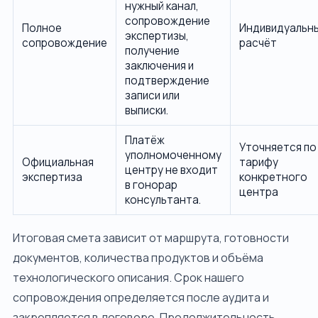
нужный канал,
сопровождение
Полное
Индивидуальн
экспертизы,
сопровождение
расчёт
получение
заключения и
подтверждение
записи или
выписки.
Платёж
Уточняется по
уполномоченному
Официальная
тарифу
центру не входит
экспертиза
конкретного
в гонорар
центра
консультанта.
Итоговая смета зависит от маршрута, готовности
документов, количества продуктов и объёма
технологического описания. Срок нашего
сопровождения определяется после аудита и
закрепляется в договоре. Продолжительность