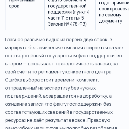
года; примен
срок
государственной
срок проверя
поддержки (пункт 4
по самому
части 11 статьи 5
документу
Закона № 478-ФЗ)
Главное различие видно из первых двух строк: в
маршруте без заявления компания опирается на уже
подтверждённый государством факт поддержки, во
втором — доказывает технологичность заново, за
свой счёт и по регламенту конкретного центра.
Ошибка выбора стоит времени: комплект,
отправленный на экспертизу без нужных
подтверждений, возвращается на доработку, а
ожидание записи «по факту господдержки» без
соответствующих сведений в государственных
ресурсах не даёт результата вовсе. Правовую
рамку обоих маршрутов мы подробно разобрали в