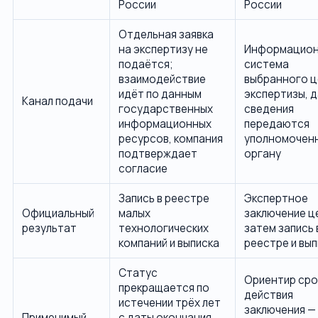
России
России
Отдельная заявка
на экспертизу не
Информацион
подаётся;
система
взаимодействие
выбранного 
идёт по данным
экспертизы, 
Канал подачи
государственных
сведения
информационных
передаются
ресурсов, компания
уполномочен
подтверждает
органу
согласие
Запись в реестре
Экспертное
Официальный
малых
заключение ц
результат
технологических
затем запись 
компаний и выписка
реестре и вып
Статус
Ориентир сро
прекращается по
действия
истечении трёх лет
заключения — 
Применимый
с даты окончания