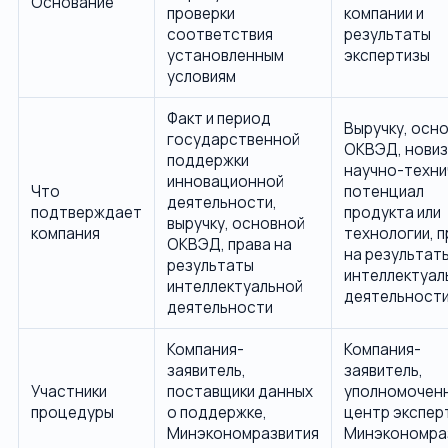
Основание
проверки
компании и
соответствия
результаты
установленным
экспертизы
условиям
Факт и период
Выручку, осн
государственной
ОКВЭД, новиз
поддержки
научно-техни
инновационной
Что
потенциал
деятельности,
подтверждает
продукта или
выручку, основной
компания
технологии, п
ОКВЭД, права на
на результат
результаты
интеллектуал
интеллектуальной
деятельност
деятельности
Компания-
Компания-
заявитель,
заявитель,
Участники
поставщики данных
уполномочен
процедуры
о поддержке,
центр экспер
Минэкономразвития
Минэкономра