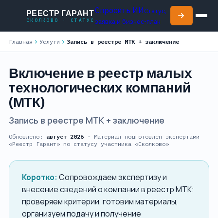
Спросить ИИ
Статус,
РЕЕСТР ГАРАНТ
СКОЛКОВО · СТАТУС
заявка и бизнес-план
chevron_right
chevron_right
Главная
Услуги
Запись в реестре МТК + заключение
Включение в реестр малых
технологических компаний
(МТК)
Запись в реестре МТК + заключение
Обновлено:
август 2026
· Материал подготовлен экспертами
«Реестр Гарант» по статусу участника «Сколково»
Коротко:
Сопровождаем экспертизу и
внесение сведений о компании в реестр МТК:
проверяем критерии, готовим материалы,
организуем подачу и получение