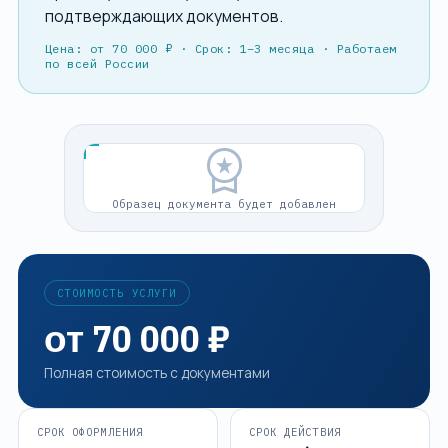
подтверждающих документов.
ДОПОЛНИТЕЛЬНО
Цена: от 70 000 ₽ · Срок: 1–3 месяца · Работаем
Блог
по всей России
О компании
Контакты
workspace_premium
Спросить ИИ
Образец документа будет добавлен
ПРОВЕРИМ ПРОЕКТ И СОБЕРЁМ МАРШРУТ
ЗАЯВКИ
СВЯЗАТЬСЯ С НАМИ
+7 920-898-17-18
СТОИМОСТЬ УСЛУГИ
reestrgarant@mail.ru
от 70 000 ₽
Подать заявку
Полная стоимость с документами
СРОК ОФОРМЛЕНИЯ
СРОК ДЕЙСТВИЯ