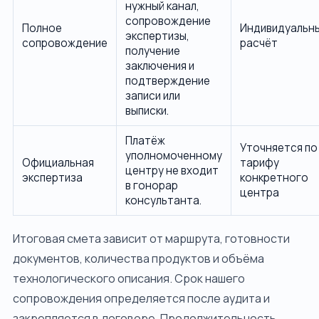
нужный канал,
сопровождение
Полное
Индивидуальн
экспертизы,
сопровождение
расчёт
получение
заключения и
подтверждение
записи или
выписки.
Платёж
Уточняется по
уполномоченному
Официальная
тарифу
центру не входит
экспертиза
конкретного
в гонорар
центра
консультанта.
Итоговая смета зависит от маршрута, готовности
документов, количества продуктов и объёма
технологического описания. Срок нашего
сопровождения определяется после аудита и
закрепляется в договоре. Продолжительность