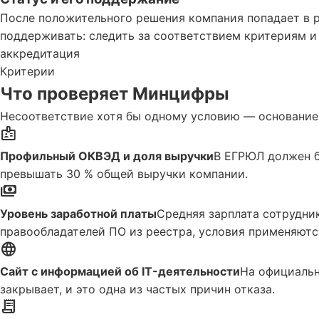
После положительного решения компания попадает в р
поддерживать: следить за соответствием критериям и
аккредитация
Критерии
Что проверяет Минцифры
Несоответствие хотя бы одному условию — основание д
badge
Профильный ОКВЭД и доля выручки
В ЕГРЮЛ должен бы
превышать 30 % общей выручки компании.
payments
Уровень заработной платы
Средняя зарплата сотрудник
правообладателей ПО из реестра, условия применяютс
language
Сайт с информацией об IT-деятельности
На официальн
закрывает, и это одна из частых причин отказа.
receipt_long