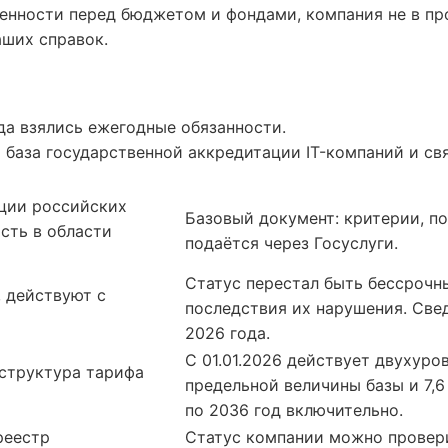
енности перед бюджетом и фондами, компания не в про
аших справок.
уда взялись ежегодные обязанности.
база государственной аккредитации IT-компаний и св
ции российских
Базовый документ: критерии, по
сть в области
подаётся через Госуслуги.
Статус перестал быть бессрочн
 действуют с
последствия их нарушения. Све
2026 года.
С 01.01.2026 действует двухуро
 структура тарифа
предельной величины базы и 7,6
по 2036 год включительно.
реестр
Статус компании можно провери