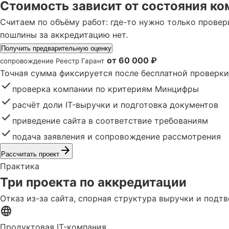
Стоимость зависит от состояния ко
Считаем по объёму работ: где-то нужно только провер
пошлины за аккредитацию нет.
Получить предварительную оценку
от 60 000 ₽
сопровождение Реестр Гарант
Точная сумма фиксируется после бесплатной проверки
check
проверка компании по критериям Минцифры
check
расчёт доли IT-выручки и подготовка документов
check
приведение сайта в соответствие требованиям
check
подача заявления и сопровождение рассмотрения
arrow_forward
Рассчитать проект
Практика
Три проекта по аккредитации
Отказ из-за сайта, спорная структура выручки и подт
language
Продуктовая IT-компания