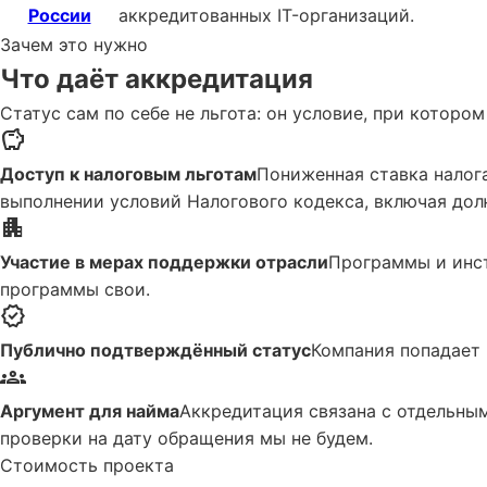
России
аккредитованных IT-организаций.
Зачем это нужно
Что даёт аккредитация
Статус сам по себе не льгота: он условие, при котор
savings
Доступ к налоговым льготам
Пониженная ставка налог
выполнении условий Налогового кодекса, включая дол
apartment
Участие в мерах поддержки отрасли
Программы и инст
программы свои.
verified
Публично подтверждённый статус
Компания попадает 
groups
Аргумент для найма
Аккредитация связана с отдельны
проверки на дату обращения мы не будем.
Стоимость проекта