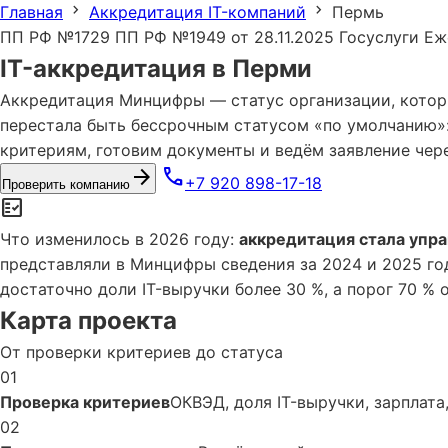
chevron_right
chevron_right
Главная
Аккредитация IT-компаний
Пермь
ПП РФ №1729
ПП РФ №1949 от 28.11.2025
Госуслуги
Еж
IT-аккредитация в Перми
Аккредитация Минцифры — статус организации, которы
перестала быть бессрочным статусом «по умолчанию»
критериям, готовим документы и ведём заявление чере
arrow_forward
phone
+7 920 898-17-18
Проверить компанию
fact_check
Что изменилось в 2026 году:
аккредитация стала упр
представляли в Минцифры сведения за 2024 и 2025 год
достаточно доли IT-выручки более 30 %, а порог 70 % 
Карта проекта
От проверки критериев до статуса
01
Проверка критериев
ОКВЭД, доля IT-выручки, зарплата
02