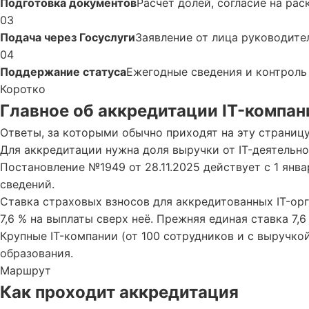
Подготовка документов
Расчёт долей, согласие на рас
03
Подача через Госуслуги
Заявление от лица руководите
04
Поддержание статуса
Ежегодные сведения и контроль
Коротко
Главное об аккредитации IT-компан
Ответы, за которыми обычно приходят на эту страницу
Для аккредитации нужна доля выручки от IT-деятельно
Постановление №1949 от 28.11.2025 действует с 1 янв
сведений.
Ставка страховых взносов для аккредитованных IT-орг
7,6 % на выплаты сверх неё. Прежняя единая ставка 7,
Крупные IT-компании (от 100 сотрудников и с выручко
образования.
Маршрут
Как проходит аккредитация