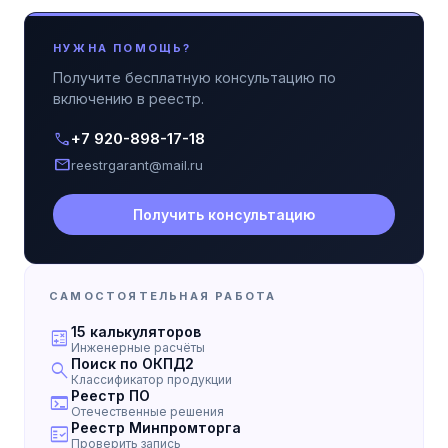
НУЖНА ПОМОЩЬ?
Получите бесплатную консультацию по
включению в реестр.
call
+7 920-898-17-18
mail
reestrgarant@mail.ru
Получить консультацию
САМОСТОЯТЕЛЬНАЯ РАБОТА
15 калькуляторов
calculate
Инженерные расчёты
Поиск по ОКПД2
search
Классификатор продукции
Реестр ПО
terminal
Отечественные решения
Реестр Минпромторга
fact_check
Проверить запись