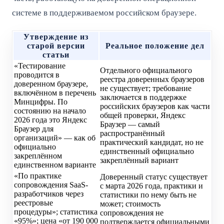
системе в поддерживаемом российском браузере.
Утверждение из
старой версии
Реальное положение дел
статьи
«Тестирование
Отдельного официального
проводится в
реестра доверенных браузеров
доверенном браузере,
не существует; требование
включённом в перечень
заключается в поддержке
Минцифры. По
российских браузеров как части
состоянию на начало
общей проверки, Яндекс
2026 года это Яндекс
Браузер — самый
Браузер для
распространённый
организаций» — как об
практический кандидат, но не
официально
единственный официально
закреплённом
закреплённый вариант
единственном варианте
«По практике
Доверенный статус существует
сопровождения SaaS-
с марта 2026 года, практики и
разработчиков через
статистики по нему быть не
реестровые
может; стоимость
процедуры»; статистика
сопровождения не
«95%»; цена «от 190 000
подтверждается официальными