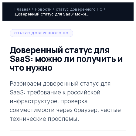
Главная
chevron_right
Новости
chevron_right
статус доверенного ПО
chevron_right
Доверенный статус для SaaS: можно ли получить и что нужно
СТАТУС ДОВЕРЕННОГО ПО
Доверенный статус для
SaaS: можно ли получить и
что нужно
Разбираем доверенный статус для
SaaS: требование к российской
инфраструктуре, проверка
совместимости через браузер, частые
технические проблемы.