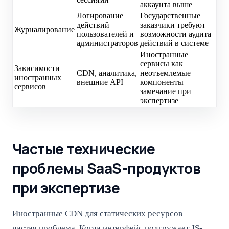
аккаунта выше
Логирование
Государственные
действий
заказчики требуют
Журналирование
пользователей и
возможности аудита
администраторов
действий в системе
Иностранные
сервисы как
Зависимости
CDN, аналитика,
неотъемлемые
иностранных
внешние API
компоненты —
сервисов
замечание при
экспертизе
Частые технические
проблемы SaaS-продуктов
при экспертизе
Иностранные CDN для статических ресурсов —
частая проблема. Когда интерфейс подгружает JS-