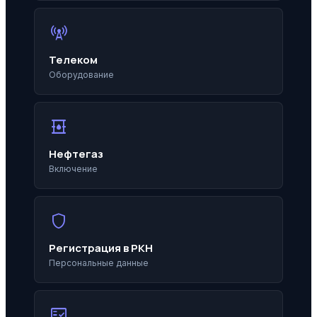
cell_tower
Телеком
Оборудование
oil_barrel
Нефтегаз
Включение
shield
Регистрация в РКН
Персональные данные
fact_check