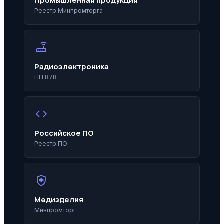
Промышленная продукция
Реестр Минпромторга
router
Радиоэлектроника
ПП 878
code
Российское ПО
Реестр ПО
health_and_safety
Медизделия
Минпромторг