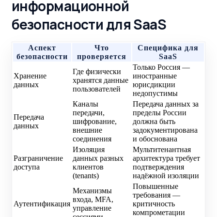
информационной
безопасности для SaaS
Аспект
Что
Специфика для
безопасности
проверяется
SaaS
Только Россия —
Где физически
Хранение
иностранные
хранятся данные
данных
юрисдикции
пользователей
недопустимы
Каналы
Передача данных за
передачи,
пределы России
Передача
шифрование,
должна быть
данных
внешние
задокументирована
соединения
и обоснована
Изоляция
Мультитенантная
Разграничение
данных разных
архитектура требует
доступа
клиентов
подтверждения
(tenants)
надёжной изоляции
Повышенные
Механизмы
требования —
входа, MFA,
Аутентификация
критичность
управление
компрометации
сессиями