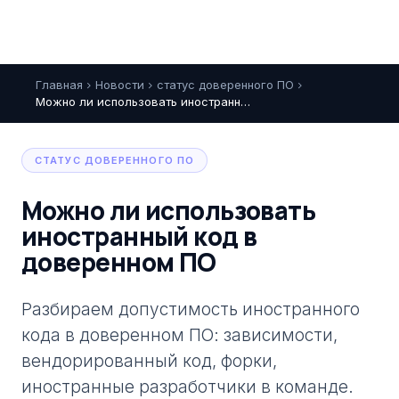
Главная
Новости
статус доверенного ПО
chevron_right
chevron_right
chevron_right
Можно ли использовать иностранный код в доверенном ПО
СТАТУС ДОВЕРЕННОГО ПО
Можно ли использовать
иностранный код в
доверенном ПО
Разбираем допустимость иностранного
кода в доверенном ПО: зависимости,
вендорированный код, форки,
иностранные разработчики в команде.