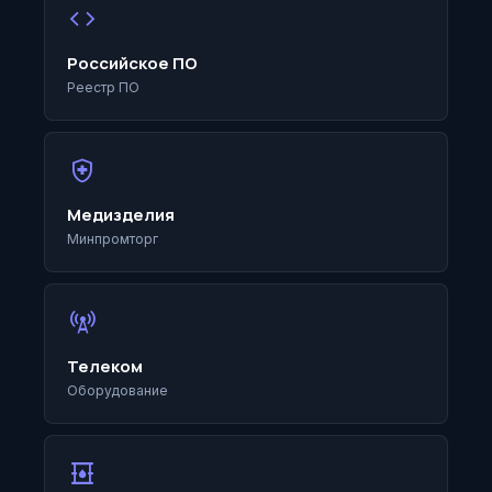
code
Российское ПО
Реестр ПО
health_and_safety
Медизделия
Минпромторг
cell_tower
Телеком
Оборудование
oil_barrel