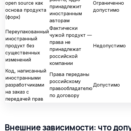
open source как
Ограниченно
принадлежит
основа продукта
допустимо
иностранным
(форк)
авторам
Фактически
Переупакованный
чужой продукт —
иностранный
права не
продукт без
Недопустимо
принадлежат
существенных
российской
изменений
компании
Код, написанный
Права переданы
иностранными
российскому
разработчиками
Допустимо
правообладателю
на заказ с
по договору
передачей прав
Внешние зависимости: что допу