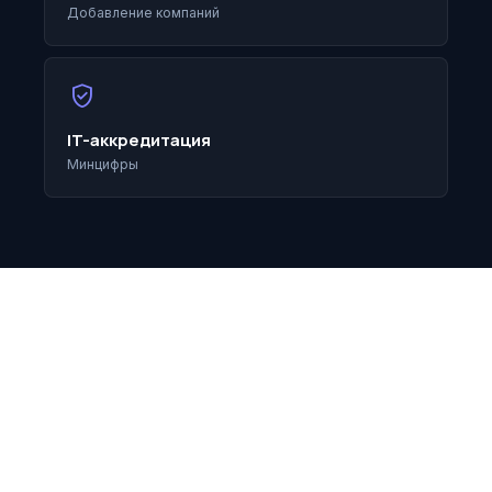
Добавление компаний
verified_user
IT-аккредитация
Минцифры