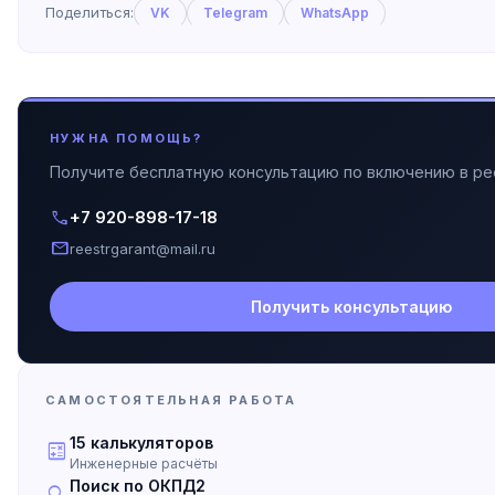
Поделиться:
VK
Telegram
WhatsApp
НУЖНА ПОМОЩЬ?
Получите бесплатную консультацию по включению в ре
call
+7 920-898-17-18
mail
reestrgarant@mail.ru
Получить консультацию
САМОСТОЯТЕЛЬНАЯ РАБОТА
15 калькуляторов
calculate
Инженерные расчёты
Поиск по ОКПД2