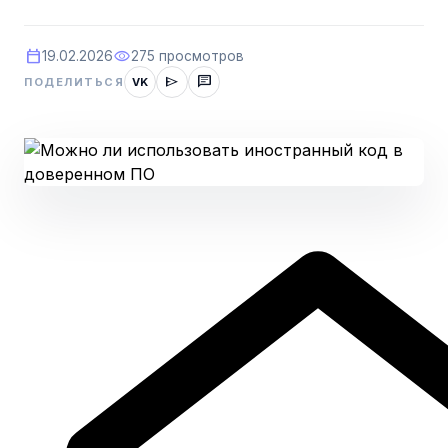
calendar_today
visibility
19.02.2026
275 просмотров
send
chat
ПОДЕЛИТЬСЯ
VK