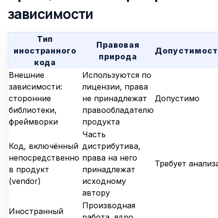
зависимости
Тип
Правовая
иностранного
Допустимост
природа
кода
Внешние
Используются по
зависимости:
лицензии, права
сторонние
не принадлежат
Допустимо
библиотеки,
правообладателю
фреймворки
продукта
Часть
Код, включённый
дистрибутива,
непосредственно
права на него
Требует анализ
в продукт
принадлежат
(vendor)
исходному
автору
Производная
Иностранный
работа, ядро