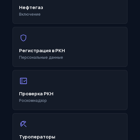
Нефтегаз
Включение
shield
Регистрация в РКН
Персональные данные
fact_check
Проверка РКН
Роскомнадзор
beach_access
Туроператоры