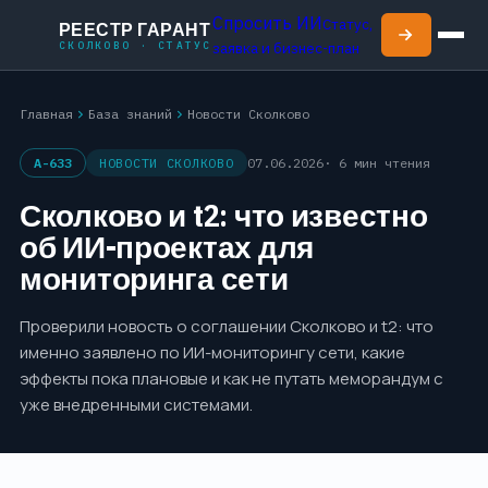
Спросить ИИ
Статус,
РЕЕСТР ГАРАНТ
СКОЛКОВО · СТАТУС
заявка и бизнес-план
chevron_right
chevron_right
Главная
База знаний
Новости Сколково
A-633
НОВОСТИ СКОЛКОВО
07.06.2026
· 6 мин чтения
Сколково и t2: что известно
об ИИ-проектах для
мониторинга сети
Проверили новость о соглашении Сколково и t2: что
именно заявлено по ИИ-мониторингу сети, какие
эффекты пока плановые и как не путать меморандум с
уже внедренными системами.