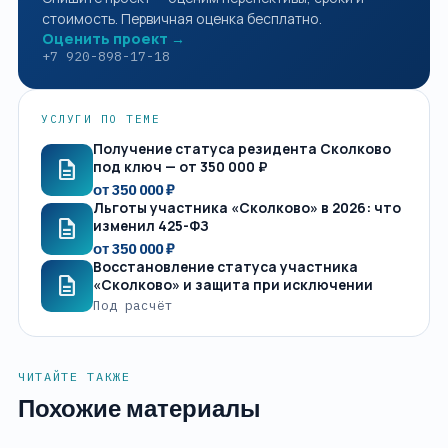
стоимость. Первичная оценка бесплатно.
Оценить проект →
+7 920-898-17-18
УСЛУГИ ПО ТЕМЕ
Получение статуса резидента Сколково
description
под ключ — от 350 000 ₽
от 350 000 ₽
Льготы участника «Сколково» в 2026: что
description
изменил 425-ФЗ
от 350 000 ₽
Восстановление статуса участника
description
«Сколково» и защита при исключении
Под расчёт
ЧИТАЙТЕ ТАКЖЕ
Похожие материалы