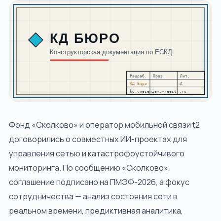
ДОПОЛНИТЕЛЬНО
Блог
О компании
Контакты
Спросить ИИ
ПРОВЕРИМ ПРОЕКТ И СОБЕРЁМ МАРШРУТ
ЗАЯВКИ
СВЯЗАТЬСЯ С НАМИ
Фонд «Сколково» и оператор мобильной связи t2
+7 920-898-17-18
договорились о совместных ИИ-проектах для
reestrgarant@mail.ru
управления сетью и катастрофоустойчивого
мониторинга. По сообщению «Сколково»,
Подать заявку
соглашение подписано на ПМЭФ-2026, а фокус
сотрудничества — анализ состояния сети в
реальном времени, предиктивная аналитика,