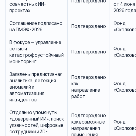
Подтверждено
совместных ИИ-
от 4 июня
проектах
2026 год
Соглашение подписано
Фонд
Подтверждено
на ПМЭФ-2026
«Сколков
В фокусе — управление
сетью и
Фонд
Подтверждено
катастрофоустойчивый
«Сколков
мониторинг
Заявлены предиктивная
Подтверждено
аналитика, детекция
как
Фонд
аномалий и
направление
«Сколков
автоматизация
работ
инцидентов
Отдельно упомянуты
Подтверждено
«доверенный ИИ», поиск
как возможные
Фонд
уязвимостей, цифровые
направления
«Сколков
сотрудники и 3D-
применения