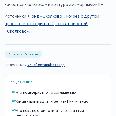
качества, человеком в контуре и измеримыми KPI.
Источники:
Фонд «Сколково»
,
Forbes о другом
проекте мониторинга t2
,
лента новостей
«Сколково»
.
#Новости Сколково
Поделиться:
VK
Telegram
WhatsApp
СОДЕРЖАНИЕ
Что подтверждено по соглашению
01
Какие задачи должны решать ИИ-системы
02
Что пока не стоит считать доказанным
03
результатом