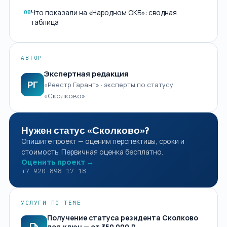
Что показали на «Народном ОКБ»: сводная
08
таблица
АВТОР
Экспертная редакция
РГ
«Реестр Гарант» · эксперты по статусу
«Сколково»
Нужен статус «Сколково»?
Опишите проект — оценим перспективы, сроки и
стоимость. Первичная оценка бесплатно.
Оценить проект →
+7 920-898-17-18
УСЛУГИ ПО ТЕМЕ
Получение статуса резидента Сколково
под ключ — от 350 000 ₽