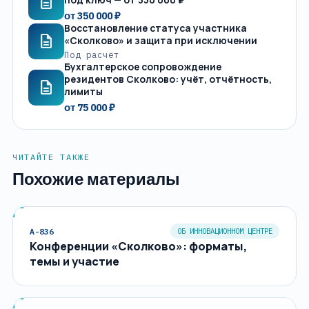
description
от 350 000 ₽
Восстановление статуса участника
description
«Сколково» и защита при исключении
Под расчёт
Бухгалтерское сопровождение
резидентов Сколково: учёт, отчётность,
description
лимиты
от 75 000 ₽
ЧИТАЙТЕ ТАКЖЕ
Похожие материалы
A-836
ОБ ИННОВАЦИОННОМ ЦЕНТРЕ
Конференции «Сколково»: форматы,
темы и участие