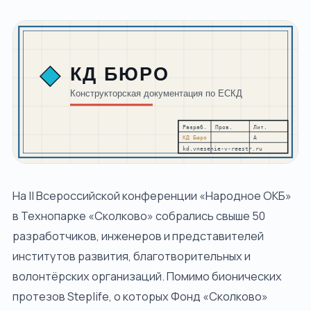
ДОПОЛНИТЕЛЬНО
Блог
О компании
Контакты
Спросить ИИ
ПРОВЕРИМ ПРОЕКТ И СОБЕРЁМ МАРШРУТ
ЗАЯВКИ
СВЯЗАТЬСЯ С НАМИ
+7 920-898-17-18
На II Всероссийской конференции «Народное ОКБ»
reestrgarant@mail.ru
в Технопарке «Сколково» собрались свыше 50
разработчиков, инженеров и представителей
Подать заявку
институтов развития, благотворительных и
волонтёрских организаций. Помимо бионических
протезов Steplife, о которых Фонд «Сколково»