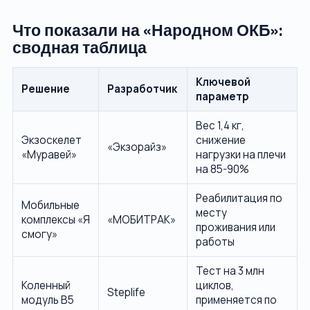
Что показали на «Народном ОКБ»:
сводная таблица
Ключевой
Решение
Разработчик
параметр
Вес 1,4 кг,
Экзоскелет
снижение
«Экзорайз»
«Муравей»
нагрузки на плечи
на 85-90%
Реабилитация по
Мобильные
месту
комплексы «Я
«МОБИТРАК»
проживания или
смогу»
работы
Тест на 3 млн
Коленный
циклов,
Steplife
модуль B5
применяется по