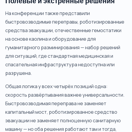
Полевые и экстренные решения
На конференции также представили
быстровозводимые переправы, роботизированные
средства эвакуации, отечественные гемостатики
на основе каолина и оборудование для
гуманитарного разминирования — набор решений
для ситуаций, где стандартная медицинская и
спасательная инфраструктура недоступна или
разрушена.
Общая логика у всех четырёх позиций одна:
скорость развёртывания важнее универсальности.
Быстровозводимая переправа не заменяет
капитальный мост, роботизированное средство
эвакуации не заменяет полноценную санитарную
машину — но оба решения работают там и тогда,