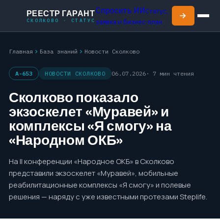
Спросить ИИ
Статус,
РЕЕСТР ГАРАНТ
СКОЛКОВО · СТАТУС
заявка и бизнес-план
chevron_right
chevron_right
Главная
База знаний
Новости Сколково
A-653
НОВОСТИ СКОЛКОВО
06.07.2026
· 7 мин чтения
Сколково показало
экзоскелет «Муравей» и
комплексы «Я смогу» на
«Народном ОКБ»
На II конференции «Народное ОКБ» в Сколково
представили экзоскелет «Муравей», мобильные
реабилитационные комплексы «Я смогу» и полевые
решения — наряду с уже известными протезами Steplife.