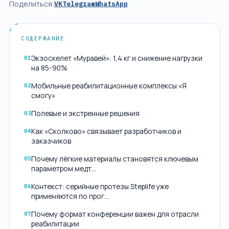
Поделиться:
VK
Telegram
WhatsApp
СОДЕРЖАНИЕ
Экзоскелет «Муравей»: 1,4 кг и снижение нагрузки
01
на 85-90%
Мобильные реабилитационные комплексы «Я
02
смогу»
Полевые и экстренные решения
03
Как «Сколково» связывает разработчиков и
04
заказчиков
Почему лёгкие материалы становятся ключевым
05
параметром медт…
Контекст: серийные протезы Steplife уже
06
применяются по прог…
Почему формат конференции важен для отрасли
07
реабилитации