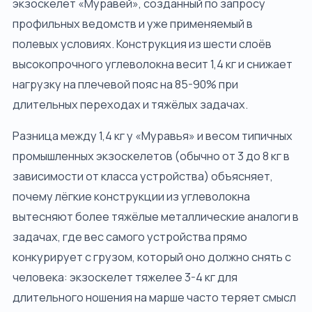
экзоскелет «Муравей», созданный по запросу
профильных ведомств и уже применяемый в
полевых условиях. Конструкция из шести слоёв
высокопрочного углеволокна весит 1,4 кг и снижает
нагрузку на плечевой пояс на 85-90% при
длительных переходах и тяжёлых задачах.
Разница между 1,4 кг у «Муравья» и весом типичных
промышленных экзоскелетов (обычно от 3 до 8 кг в
зависимости от класса устройства) объясняет,
почему лёгкие конструкции из углеволокна
вытесняют более тяжёлые металлические аналоги в
задачах, где вес самого устройства прямо
конкурирует с грузом, который оно должно снять с
человека: экзоскелет тяжелее 3-4 кг для
длительного ношения на марше часто теряет смысл