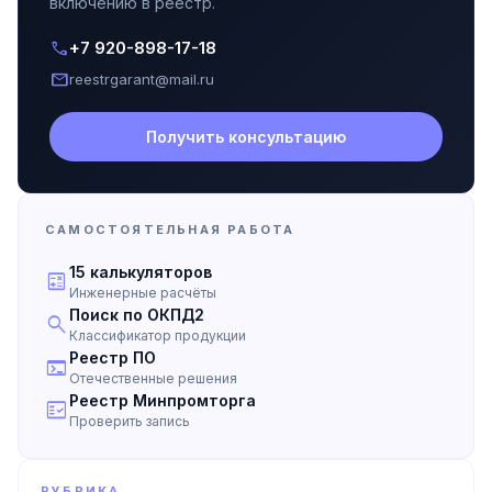
включению в реестр.
call
+7 920-898-17-18
mail
reestrgarant@mail.ru
Получить консультацию
САМОСТОЯТЕЛЬНАЯ РАБОТА
15 калькуляторов
calculate
Инженерные расчёты
Поиск по ОКПД2
search
Классификатор продукции
Реестр ПО
terminal
Отечественные решения
Реестр Минпромторга
fact_check
Проверить запись
РУБРИКА