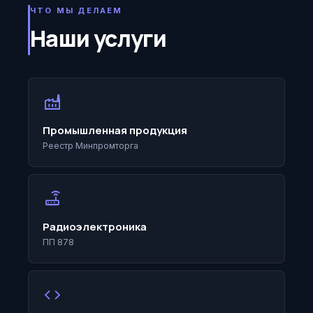
ЧТО МЫ ДЕЛАЕМ
Наши услуги
factory
Промышленная продукция
Реестр Минпромторга
router
Радиоэлектроника
ПП 878
code