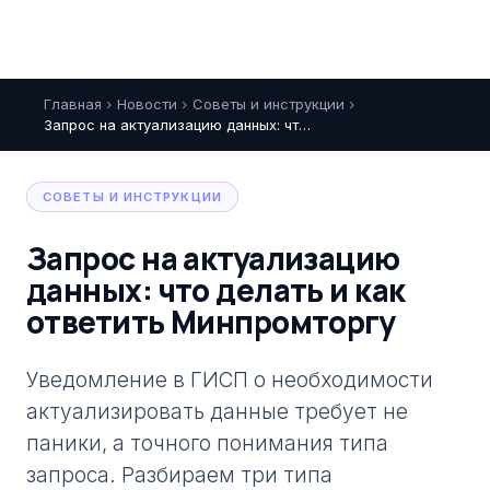
Главная
Новости
Советы и инструкции
chevron_right
chevron_right
chevron_right
Запрос на актуализацию данных: что делать и как ответить Минпромторгу
СОВЕТЫ И ИНСТРУКЦИИ
Запрос на актуализацию
данных: что делать и как
ответить Минпромторгу
Уведомление в ГИСП о необходимости
актуализировать данные требует не
паники, а точного понимания типа
запроса. Разбираем три типа