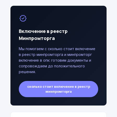
verified
Включение в реестр
Минпромторга
Мы помогаем с сколько стоит включение
в реестр минпромторга и минпромторг
включение в опк: готовим документы и
сопровождаем до положительного
решения.
сколько стоит включение в реестр
минпромторга