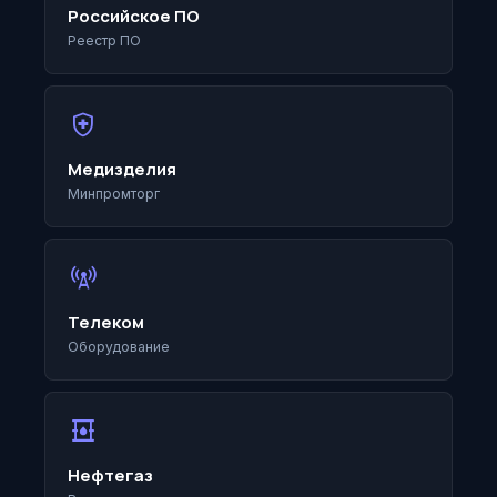
Российское ПО
Реестр ПО
health_and_safety
Медизделия
Минпромторг
cell_tower
Телеком
Оборудование
oil_barrel
Нефтегаз