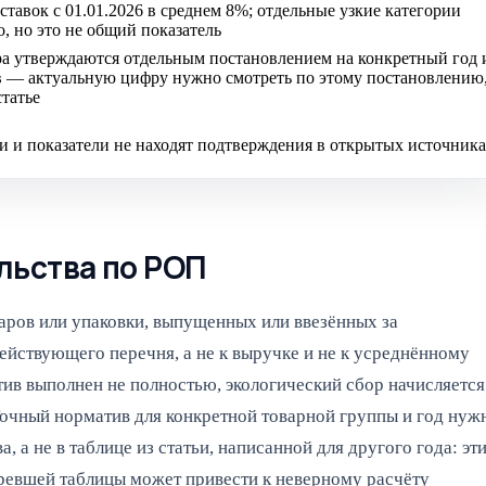
ставок с 01.01.2026 в среднем 8%; отдельные узкие категории
, но это не общий показатель
ра утверждаются отдельным постановлением на конкретный год 
в — актуальную цифру нужно смотреть по этому постановлению
статье
и и показатели не находят подтверждения в открытых источник
льства по РОП
аров или упаковки, выпущенных или ввезённых за
действующего перечня, а не к выручке и не к усреднённому
ив выполнен не полностью, экологический сбор начисляется
Точный норматив для конкретной товарной группы и год нуж
 а не в таблице из статьи, написанной для другого года: эт
аревшей таблицы может привести к неверному расчёту