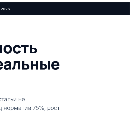
 2026
ность
еальные
статьи не
д норматив 75%, рост