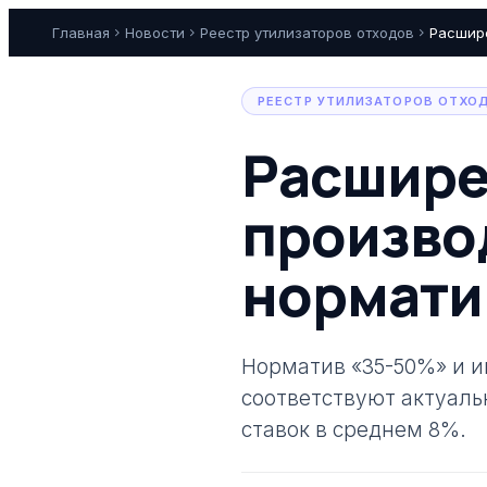
Главная
chevron_right
Новости
chevron_right
Реестр утилизаторов отходов
chevron_right
Расшире
РЕЕСТР УТИЛИЗАТОРОВ ОТХО
Расшире
произво
нормати
Норматив «35-50%» и ин
соответствуют актуаль
ставок в среднем 8%.