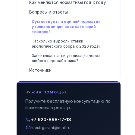
Как меняются нормативы год к году
Вопросы и ответы
Существует ли единый норматив
утилизации для всех категорий
товаров?
Насколько выросли ставки
экологического сбора с 2026 года?
Засчитывается ли утилизация через
любого переработчика?
Источники
НУЖНА ПОМОЩЬ?
Получите бесплатную консультацию по
включению в реестр.
call
+7 920-898-17-18
mail
reestrgarant@mail.ru