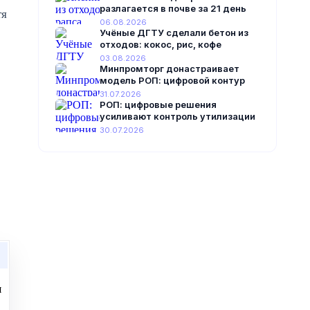
разлагается в почве за 21 день
тя
06.08.2026
Учёные ДГТУ сделали бетон из
отходов: кокос, рис, кофе
03.08.2026
Минпромторг донастраивает
модель РОП: цифровой контур
31.07.2026
РОП: цифровые решения
усиливают контроль утилизации
30.07.2026
я