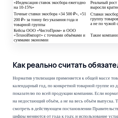
«Индексация ставок экосбора ежегодно
Реальный рост 
на 10-15%»
выросли кратно
Точные ставки экосбора «34 500 ₽», «51
Ставки экосбо
группу товаро
200 ₽» за тонну без указания года и
а не по чужой 
товарной группы
Кейсы ООО «ЧистоПром» и ООО
«ТехноИмпорт» с точными объёмами и
Такие компани
суммами экономии
Как реально считать обязате
Норматив утилизации применяется к общей массе тов
календарный год, по конкретной товарной группе из 
показателю по всей продукции компании. Если нормат
на недостающий объём, а не на весь объём выпуска. 
смотреть в действующем постановлении Правительства,
цифры меняются от года к году, и использование уст