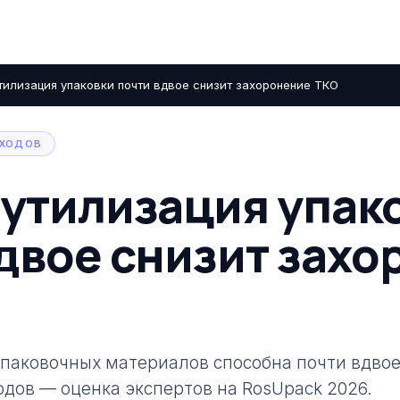
тилизация упаковки почти вдвое снизит захоронение ТКО
ТХОДОВ
утилизация упак
двое снизит зах
паковочных материалов способна почти вдвое
дов — оценка экспертов на RosUpack 2026.