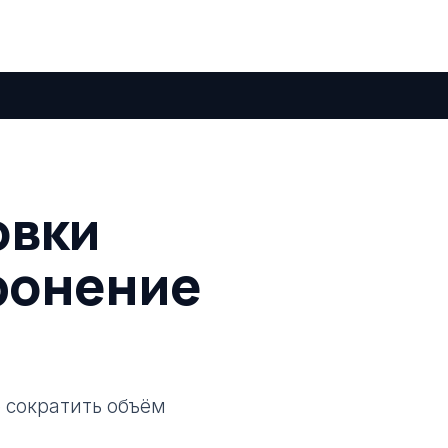
овки
оронение
 сократить объём