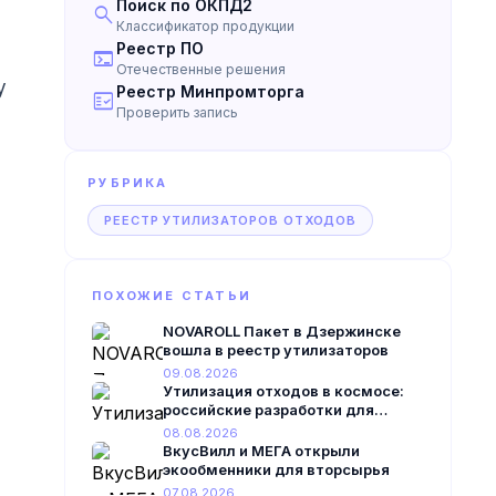
Поиск по ОКПД2
search
Классификатор продукции
Реестр ПО
terminal
Отечественные решения
у
Реестр Минпромторга
fact_check
Проверить запись
РУБРИКА
РЕЕСТР УТИЛИЗАТОРОВ ОТХОДОВ
ПОХОЖИЕ СТАТЬИ
.
NOVAROLL Пакет в Дзержинске
вошла в реестр утилизаторов
09.08.2026
Утилизация отходов в космосе:
российские разработки для
орбиты
08.08.2026
ВкусВилл и МЕГА открыли
экообменники для вторсырья
07.08.2026