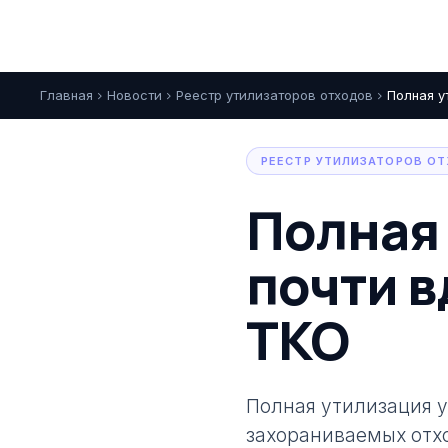
Главная
Новости
Реестр утилизаторов отходов
Полная у
chevron_right
chevron_right
chevron_right
РЕЕСТР УТИЛИЗАТОРОВ О
Полная 
почти в
ТКО
Полная утилизация у
захораниваемых отхо