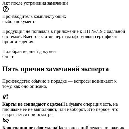
Акт после устранения замечаний
help
Производитель комплектующих
выбор документа
Продукция не попадала в приложение к ПП №719 с балльной
системой. Вместо акта экспертизы оформляли сертификат
происхождения.
Подобран верный документ
Опыт
Пять причин замечаний эксперта
Производство обычно в порядке — вопросы возникают к
тому, как оно описано.
sync_problem
Карты не совпадают с цехом
На бумаге операция есть, на
площадке её не выполняют, или наоборот. Это первое, что
вскрывается при осмотре.
link_off
Кооперация не оформлена
Часть операций делает подрядчик,