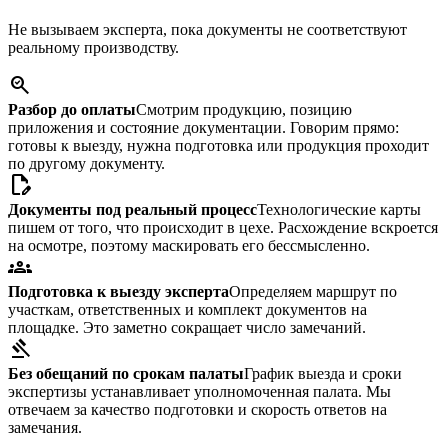
Не вызываем эксперта, пока документы не соответствуют
реальному производству.
search_check
Разбор до оплаты
Смотрим продукцию, позицию
приложения и состояние документации. Говорим прямо:
готовы к выезду, нужна подготовка или продукция проходит
по другому документу.
edit_document
Документы под реальный процесс
Технологические карты
пишем от того, что происходит в цехе. Расхождение вскроется
на осмотре, поэтому маскировать его бессмысленно.
groups
Подготовка к выезду эксперта
Определяем маршрут по
участкам, ответственных и комплект документов на
площадке. Это заметно сокращает число замечаний.
gavel
Без обещаний по срокам палаты
График выезда и сроки
экспертизы устанавливает уполномоченная палата. Мы
отвечаем за качество подготовки и скорость ответов на
замечания.