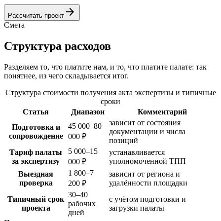
arrow_forward
Рассчитать проект
Смета
Структура расходов
Разделяем то, что платите нам, и то, что платите палате: так
понятнее, из чего складывается итог.
Структура стоимости получения акта экспертизы и типичные
сроки
Статья
Диапазон
Комментарий
зависит от состояния
45 000–80
Подготовка и
документации и числа
сопровождение
000 ₽
позиций
5 000–15
Тариф палаты
устанавливается
за экспертизу
уполномоченной ТПП
000 ₽
1 800–7
Выездная
зависит от региона и
проверка
удалённости площадки
200 ₽
30–40
Типичный срок
с учётом подготовки и
рабочих
проекта
загрузки палаты
дней