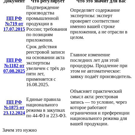
Документ
Что регулирует
Что это значит для вас
Подтверждение
Определяет содержание
производства
экспертизы: эксперт
ПП РФ
промышленной
проверяет соответствие
№719 от
продукции в
именно вашей строке
17.07.2015
России; требования
приложения, а не отрасли в
по позициям
целом.
приложения.
Срок действия
реестровой записи
Главное изменение
на основании акта
ПП РФ
последних лет для этой
экспертизы
№1182 от
процедуры. Продление при
увеличен с трёх до
07.08.2025
этом не автоматическое:
пяти лет,
заявку подаёт производитель.
применяется с
16.08.2025.
Объясняет практический
смысл акта: реестровая
Единые правила
ПП РФ
запись — то условие, через
национального
№1875 от
которое работают
режима в закупках
23.12.2024
ограничения и преференции
по 44-ФЗ и 223-ФЗ.
национального режима для
вашей продукции.
Зачем это нужно