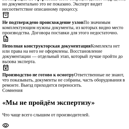
но документально это не показано. Эксперт видит
несоответствие описанному процессу.
inventory_2
Не подтверждено происхождение узлов
По значимым
комплектующим нужны документы, из которых видно место
производства. Договора поставки для этого недостаточно.
description
Неполная конструкторская документация
Комплекта нет
или права на него не оформлены. Восстановление
документации — отдельный этап, который лучше пройти до
вызова эксперта.
event_busy
Производство не готово к осмотру
Ответственные не знают,
что показывать, документы не собраны, часть оборудования в
ремонте. Выезд приходится переносить.
Сомнения
«Мы не пройдём экспертизу»
Что чаще всего слышим от производителей.
visibility