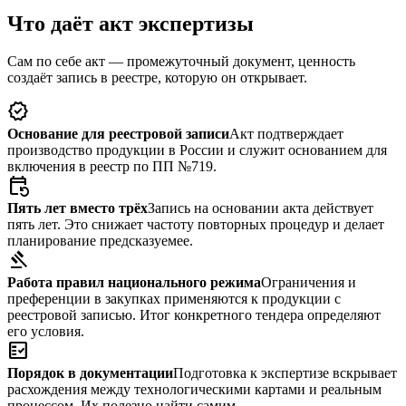
Что даёт акт экспертизы
Сам по себе акт — промежуточный документ, ценность
создаёт запись в реестре, которую он открывает.
verified
Основание для реестровой записи
Акт подтверждает
производство продукции в России и служит основанием для
включения в реестр по ПП №719.
event_repeat
Пять лет вместо трёх
Запись на основании акта действует
пять лет. Это снижает частоту повторных процедур и делает
планирование предсказуемее.
gavel
Работа правил национального режима
Ограничения и
преференции в закупках применяются к продукции с
реестровой записью. Итог конкретного тендера определяют
его условия.
fact_check
Порядок в документации
Подготовка к экспертизе вскрывает
расхождения между технологическими картами и реальным
процессом. Их полезно найти самим.