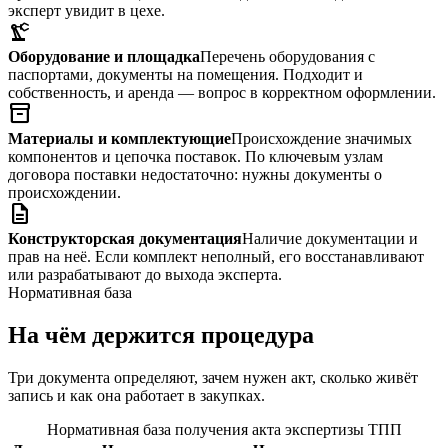
эксперт увидит в цехе.
precision_manufacturing
Оборудование и площадка
Перечень оборудования с
паспортами, документы на помещения. Подходит и
собственность, и аренда — вопрос в корректном оформлении.
inventory_2
Материалы и комплектующие
Происхождение значимых
компонентов и цепочка поставок. По ключевым узлам
договора поставки недостаточно: нужны документы о
происхождении.
description
Конструкторская документация
Наличие документации и
прав на неё. Если комплект неполный, его восстанавливают
или разрабатывают до выхода эксперта.
Нормативная база
На чём держится процедура
Три документа определяют, зачем нужен акт, сколько живёт
запись и как она работает в закупках.
Нормативная база получения акта экспертизы ТПП