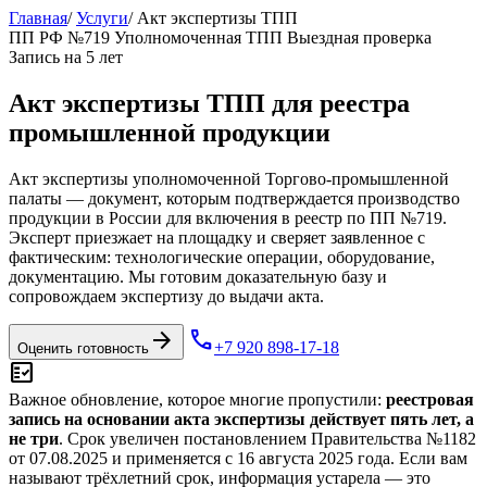
Главная
/
Услуги
/
Акт экспертизы ТПП
ПП РФ №719
Уполномоченная ТПП
Выездная проверка
Запись на 5 лет
Акт экспертизы ТПП для реестра
промышленной продукции
Акт экспертизы уполномоченной Торгово-промышленной
палаты — документ, которым подтверждается производство
продукции в России для включения в реестр по ПП №719.
Эксперт приезжает на площадку и сверяет заявленное с
фактическим: технологические операции, оборудование,
документацию. Мы готовим доказательную базу и
сопровождаем экспертизу до выдачи акта.
arrow_forward
phone
+7 920 898-17-18
Оценить готовность
fact_check
Важное обновление, которое многие пропустили:
реестровая
запись на основании акта экспертизы действует пять лет, а
не три
. Срок увеличен постановлением Правительства №1182
от 07.08.2025 и применяется с 16 августа 2025 года. Если вам
называют трёхлетний срок, информация устарела — это