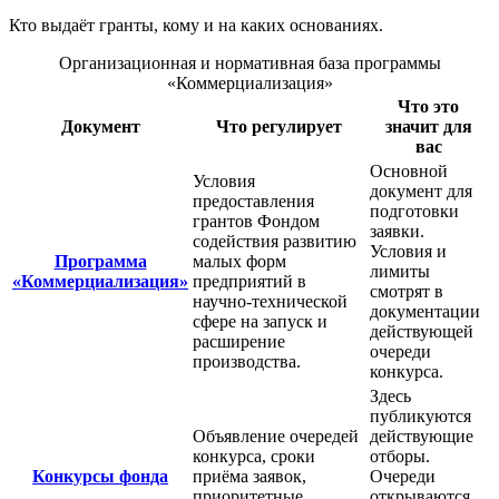
Кто выдаёт гранты, кому и на каких основаниях.
Организационная и нормативная база программы
«Коммерциализация»
Что это
Документ
Что регулирует
значит для
вас
Основной
Условия
документ для
предоставления
подготовки
грантов Фондом
заявки.
содействия развитию
Условия и
Программа
малых форм
лимиты
«Коммерциализация»
предприятий в
смотрят в
научно-технической
документации
сфере на запуск и
действующей
расширение
очереди
производства.
конкурса.
Здесь
публикуются
Объявление очередей
действующие
конкурса, сроки
отборы.
Конкурсы фонда
приёма заявок,
Очереди
приоритетные
открываются