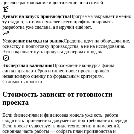
целевое расходование и достижение показателей.
precision_manufacturing
Деньги на запуск производства
Программа закрывает именно
ту стадию, которую тяжелее всего профинансировать:
разработка уже сделана, а выручки ещё нет.
trending_up
Ускорение выхода на рынок
Средства идут на оборудование,
оснастку и подготовку производства, а не на исследования.
Это сокращает путь продукта до первых продаж.
verified
Экспертная валидация
Прохождение конкурса фонда —
сигнал для партнёров и инвесторов: проект прошёл
независимую оценку по формальным критериям.
Стоимость проекта
Стоимость зависит от готовности
проекта
Если бизнес-план и финансовая модель уже есть, работа
сводится к приведению документов под требования очереди.
Если проект существует в виде технологии и намерений,
основная часть работы — собрать план производства и