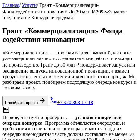
Главная
/
Услуги
/
Грант «Коммерциализация»
Фонд содействия инновациям
До 30 млн ₽
209-ФЗ: малое
предприятие
Конкурс очередями
Грант «Коммерциализация» Фонда
содействия инновациям
«Коммерциализация» — программа для компаний, которые
уже завершили научно-исследовательские работы и выходят
на производство. Грант до 30 млн ₽ поддерживает запуск или
расширение выпуска инновационной продукции, а взамен
требует собственных вложений и внятного плана продаж. Мы
разбираем проект, подбираем подходящую очередь конкурса и
готовим заявку.
arrow_forward
phone
+7 920 898-17-18
Разобрать проект
fact_check
Первое, что нужно проверить, —
условия конкретной
очереди конкурса
. Программа объявляется очередями, и
требования к софинансированию различаются: в одних
очередях внебюджетная часть должна составлять не менее 50
% суммы гранта, в других — не менее 100 %. Разница в разы