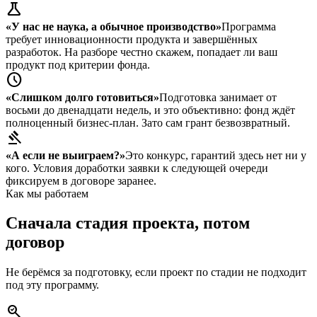
science
«У нас не наука, а обычное производство»
Программа
требует инновационности продукта и завершённых
разработок. На разборе честно скажем, попадает ли ваш
продукт под критерии фонда.
schedule
«Слишком долго готовиться»
Подготовка занимает от
восьми до двенадцати недель, и это объективно: фонд ждёт
полноценный бизнес-план. Зато сам грант безвозвратный.
gavel
«А если не выиграем?»
Это конкурс, гарантий здесь нет ни у
кого. Условия доработки заявки к следующей очереди
фиксируем в договоре заранее.
Как мы работаем
Сначала стадия проекта, потом
договор
Не берёмся за подготовку, если проект по стадии не подходит
под эту программу.
search_check