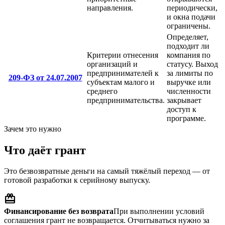
направления.
периодически,
и окна подачи
ограничены.
Определяет,
подходит ли
Критерии отнесения
компания по
организаций и
статусу. Выход
предпринимателей к
за лимиты по
209-ФЗ от 24.07.2007
субъектам малого и
выручке или
среднего
численности
предпринимательства.
закрывает
доступ к
программе.
Зачем это нужно
Что даёт грант
Это безвозвратные деньги на самый тяжёлый переход — от
готовой разработки к серийному выпуску.
redeem
Финансирование без возврата
При выполнении условий
соглашения грант не возвращается. Отчитываться нужно за