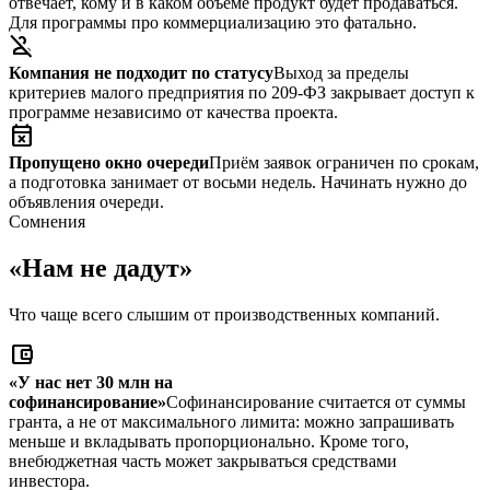
отвечает, кому и в каком объёме продукт будет продаваться.
Для программы про коммерциализацию это фатально.
person_off
Компания не подходит по статусу
Выход за пределы
критериев малого предприятия по 209-ФЗ закрывает доступ к
программе независимо от качества проекта.
event_busy
Пропущено окно очереди
Приём заявок ограничен по срокам,
а подготовка занимает от восьми недель. Начинать нужно до
объявления очереди.
Сомнения
«Нам не дадут»
Что чаще всего слышим от производственных компаний.
account_balance_wallet
«У нас нет 30 млн на
софинансирование»
Софинансирование считается от суммы
гранта, а не от максимального лимита: можно запрашивать
меньше и вкладывать пропорционально. Кроме того,
внебюджетная часть может закрываться средствами
инвестора.