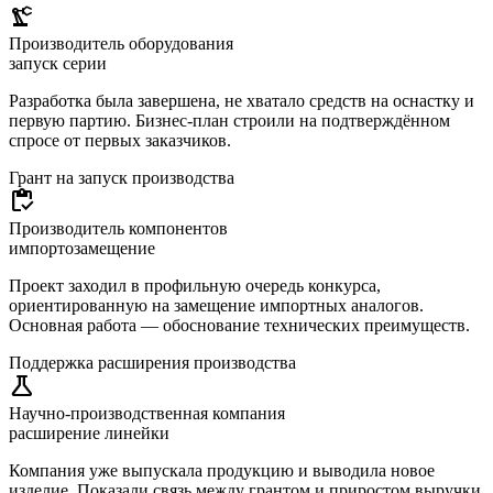
precision_manufacturing
Производитель оборудования
запуск серии
Разработка была завершена, не хватало средств на оснастку и
первую партию. Бизнес-план строили на подтверждённом
спросе от первых заказчиков.
Грант на запуск производства
inventory
Производитель компонентов
импортозамещение
Проект заходил в профильную очередь конкурса,
ориентированную на замещение импортных аналогов.
Основная работа — обоснование технических преимуществ.
Поддержка расширения производства
science
Научно-производственная компания
расширение линейки
Компания уже выпускала продукцию и выводила новое
изделие. Показали связь между грантом и приростом выручки