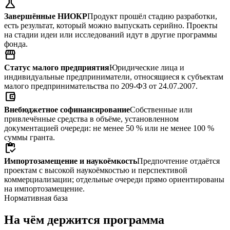
science
Завершённые НИОКР
Продукт прошёл стадию разработки,
есть результат, который можно выпускать серийно. Проекты
на стадии идеи или исследований идут в другие программы
фонда.
storefront
Статус малого предприятия
Юридические лица и
индивидуальные предприниматели, относящиеся к субъектам
малого предпринимательства по 209-ФЗ от 24.07.2007.
account_balance_wallet
Внебюджетное софинансирование
Собственные или
привлечённые средства в объёме, установленном
документацией очереди: не менее 50 % или не менее 100 %
суммы гранта.
inventory
Импортозамещение и наукоёмкость
Предпочтение отдаётся
проектам с высокой наукоёмкостью и перспективой
коммерциализации; отдельные очереди прямо ориентированы
на импортозамещение.
Нормативная база
На чём держится программа