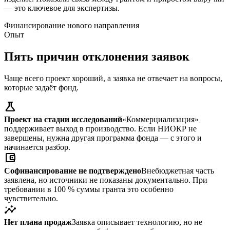
— это ключевое для экспертизы.
Финансирование нового направления
Опыт
Пять причин отклонения заявок
Чаще всего проект хороший, а заявка не отвечает на вопросы,
которые задаёт фонд.
science
Проект на стадии исследований
«Коммерциализация»
поддерживает выход в производство. Если НИОКР не
завершены, нужна другая программа фонда — с этого и
начинается разбор.
account_balance_wallet
Софинансирование не подтверждено
Внебюджетная часть
заявлена, но источники не показаны документально. При
требовании в 100 % суммы гранта это особенно
чувствительно.
insights
Нет плана продаж
Заявка описывает технологию, но не