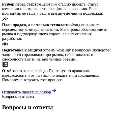
Разбор перед стартом
Смотрим стадию проекта, статус
компании и возможности по софинансированию. Если
программа не ваша, предлагаем другие линии поддержки.
insights
План продаж, а не только технологии
Фонд оценивает
перспективу коммерциализации. Мы строим обоснование от
рынка и подтверждённого спроса, а не от описания
разработки.
groups
Подготовка к защите
Готовим команду к вопросам экспертов:
чаще всего спрашивают про рынок, себестоимость и
способность выйти на заявленные объёмы.
fact_check
Отчётность после победы
Грант нужно правильно
израсходовать и отчитаться по показателям соглашения.
Помогаем выстроить этот процесс.
arrow_forward
Отправить проект на разбор
Вопросы и ответы
Вопросы и ответы