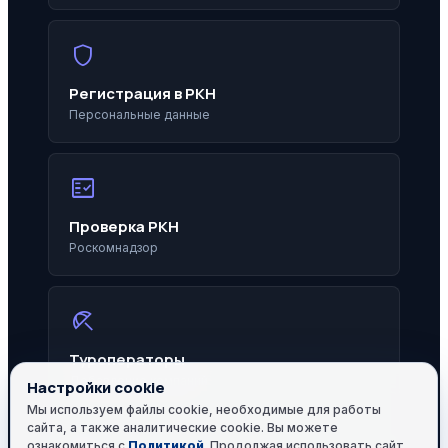
shield
Регистрация в РКН
Персональные данные
fact_check
Проверка РКН
Роскомнадзор
beach_access
Туроператоры
Добавление компаний
Настройки cookie
Мы используем файлы cookie, необходимые для работы
сайта, а также аналитические cookie. Вы можете
ознакомиться с
Политикой
. Продолжая использовать сайт,