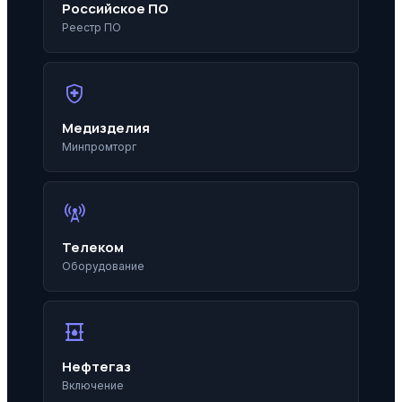
Российское ПО
Реестр ПО
health_and_safety
Медизделия
Минпромторг
cell_tower
Телеком
Оборудование
oil_barrel
Нефтегаз
Включение