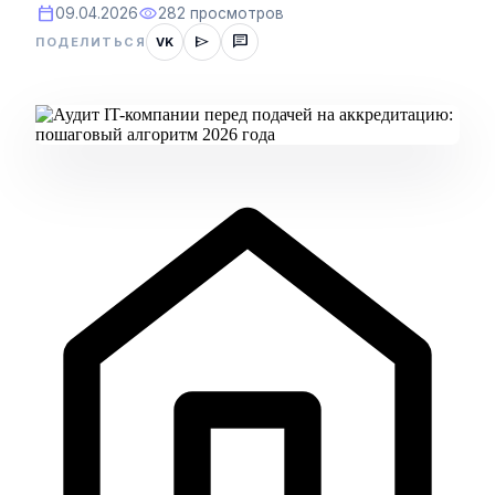
calendar_today
visibility
09.04.2026
282 просмотров
send
chat
ПОДЕЛИТЬСЯ
VK