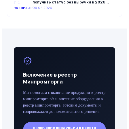
получить статус без выручки в 2026
году
09.04.2026
verified
Включение в реестр
Минпромторга
Мы помогаем с включение продукции в реестр
минпромторга рф и внесение оборудования в
реестр минпромторга: готовим документы и
сопровождаем до положительного решения.
включение продукции в реестр