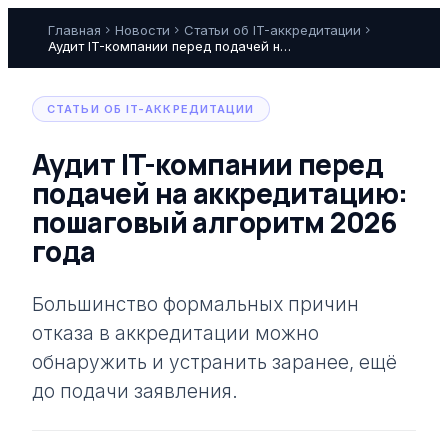
Главная
chevron_right
Новости
chevron_right
Статьи об IT-аккредитации
chevron_right
Аудит IT-компании перед подачей на аккредитацию: пошаговый алгоритм 2026 года
СТАТЬИ ОБ IT-АККРЕДИТАЦИИ
Аудит IT-компании перед
подачей на аккредитацию:
пошаговый алгоритм 2026
года
Большинство формальных причин
отказа в аккредитации можно
обнаружить и устранить заранее, ещё
до подачи заявления.