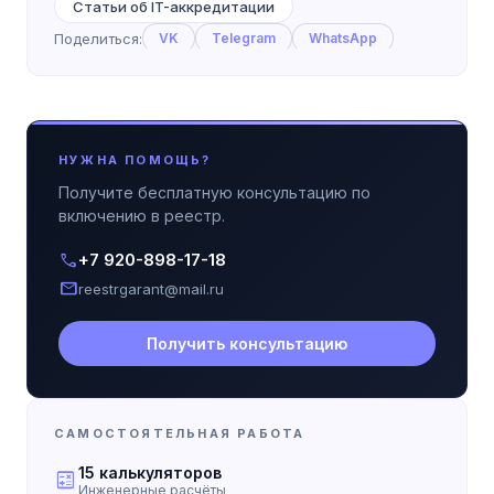
Статьи об IT-аккредитации
Поделиться:
VK
Telegram
WhatsApp
НУЖНА ПОМОЩЬ?
Получите бесплатную консультацию по
включению в реестр.
call
+7 920-898-17-18
mail
reestrgarant@mail.ru
Получить консультацию
САМОСТОЯТЕЛЬНАЯ РАБОТА
15 калькуляторов
calculate
Инженерные расчёты