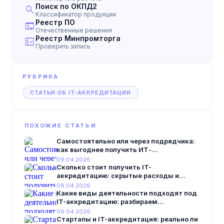
Поиск по ОКПД2
search
Классификатор продукции
Реестр ПО
terminal
Отечественные решения
Реестр Минпромторга
fact_check
Проверить запись
РУБРИКА
СТАТЬИ ОБ IT-АККРЕДИТАЦИИ
ПОХОЖИЕ СТАТЬИ
Самостоятельно или через подрядчика:
как выгоднее получить ИТ-
аккредитацию в 2026 году
09.04.2026
Сколько стоит получить IT-
аккредитацию: скрытые расходы и
реальная цена в 2026 году
09.04.2026
Какие виды деятельности подходят под
IT-аккредитацию: разбираем
профильные ОКВЭДы 2026 года
09.04.2026
Стартапы и IT-аккредитация: реально ли