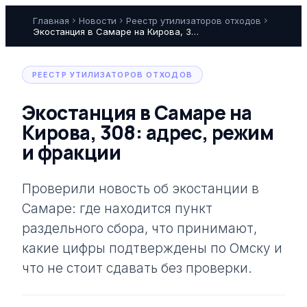
Главная
chevron_right
Новости
chevron_right
Реестр утилизаторов отходов
chevron_right
Экостанция в Самаре на Кирова, 308: что принимают
РЕЕСТР УТИЛИЗАТОРОВ ОТХОДОВ
Экостанция в Самаре на
Кирова, 308: адрес, режим
и фракции
Проверили новость об экостанции в
Самаре: где находится пункт
раздельного сбора, что принимают,
какие цифры подтверждены по Омску и
что не стоит сдавать без проверки.