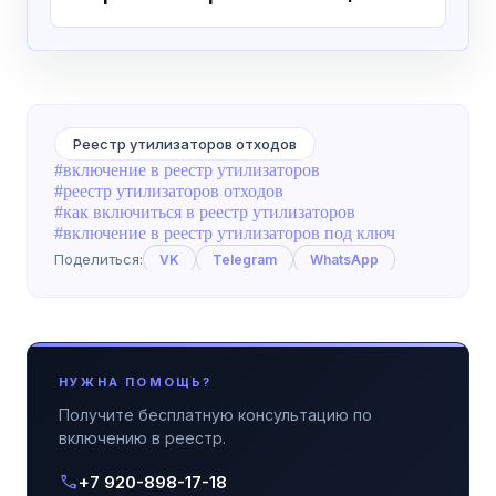
Реестр утилизаторов отходов
#включение в реестр утилизаторов
#реестр утилизаторов отходов
#как включиться в реестр утилизаторов
#включение в реестр утилизаторов под ключ
Поделиться:
VK
Telegram
WhatsApp
НУЖНА ПОМОЩЬ?
Получите бесплатную консультацию по
включению в реестр.
call
+7 920-898-17-18