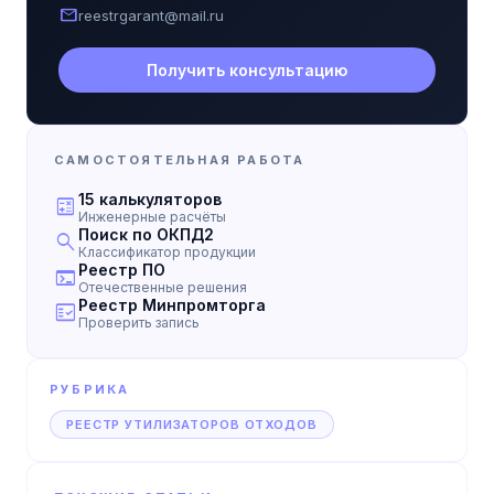
mail
reestrgarant@mail.ru
Получить консультацию
САМОСТОЯТЕЛЬНАЯ РАБОТА
15 калькуляторов
calculate
Инженерные расчёты
Поиск по ОКПД2
search
Классификатор продукции
Реестр ПО
terminal
Отечественные решения
Реестр Минпромторга
fact_check
Проверить запись
РУБРИКА
РЕЕСТР УТИЛИЗАТОРОВ ОТХОДОВ