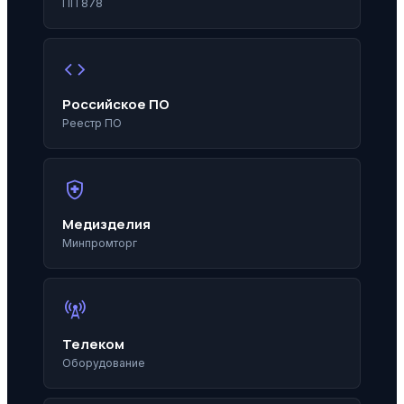
ПП 878
code
Российское ПО
Реестр ПО
health_and_safety
Медизделия
Минпромторг
cell_tower
Телеком
Оборудование