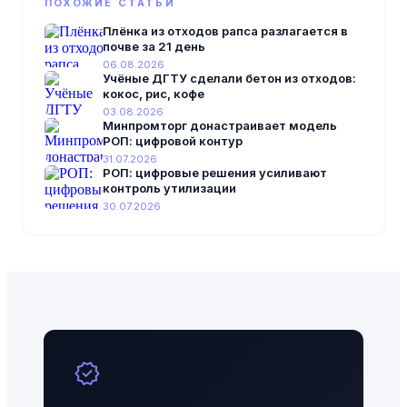
ПОХОЖИЕ СТАТЬИ
Плёнка из отходов рапса разлагается в
почве за 21 день
06.08.2026
Учёные ДГТУ сделали бетон из отходов:
кокос, рис, кофе
03.08.2026
Минпромторг донастраивает модель
РОП: цифровой контур
31.07.2026
РОП: цифровые решения усиливают
контроль утилизации
30.07.2026
verified