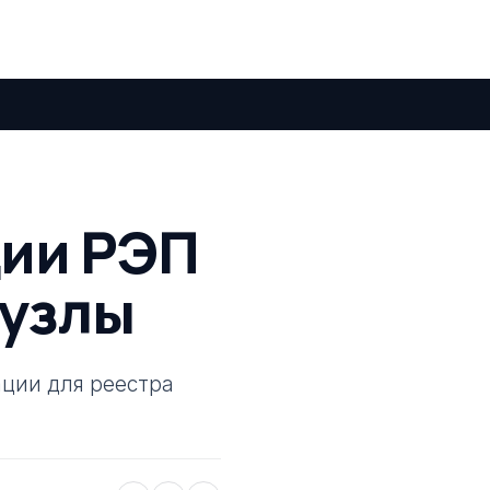
ции РЭП
 узлы
ации для реестра