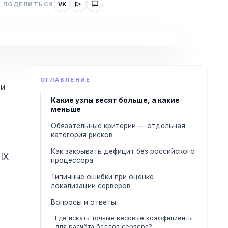
send
chat
ПОДЕЛИТЬСЯ
VK
ОГЛАВЛЕНИЕ
 и
Какие узлы весят больше, а какие
меньше
Обязательные критерии — отдельная
категория рисков
Как закрывать дефицит без российского
IX
процессора
Типичные ошибки при оценке
локализации серверов
Вопросы и ответы
Где искать точные весовые коэффициенты
для расчёта баллов сервера?