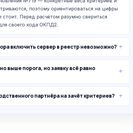
новления №719 — конкретные веса критериев и
атриваются, поэтому ориентироваться на цифры
е стоит. Перед расчётом разумно свериться
для своего кода ОКПД2.
сора включить сервер в реестр невозможно?
о выше порога, но заявку всё равно
одственного партнёра на зачёт критериев?