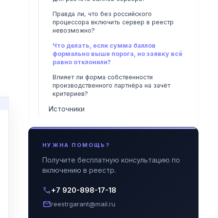
Правда ли, что без российского
процессора включить сервер в реестр
невозможно?
Что делать, если сумма баллов
формально выше порога, но заявку всё
равно отклонили?
Влияет ли форма собственности
производственного партнёра на зачёт
критериев?
Источники
НУЖНА ПОМОЩЬ?
Получите бесплатную консультацию по
включению в реестр.
call
+7 920-898-17-18
mail
reestrgarant@mail.ru