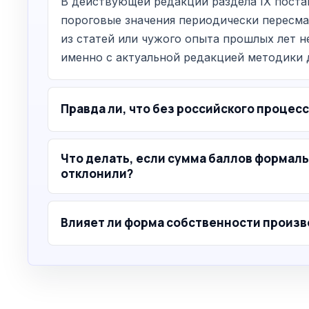
В действующей редакции раздела IX поста
пороговые значения периодически пересм
из статей или чужого опыта прошлых лет н
именно с актуальной редакцией методики 
Правда ли, что без российского процес
Что делать, если сумма баллов формальн
отклонили?
Влияет ли форма собственности произв