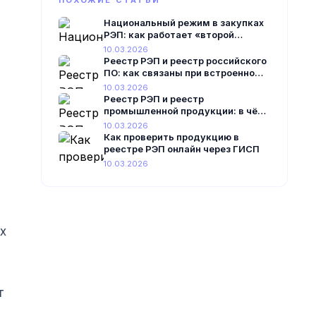
ПОХОЖИЕ СТАТЬИ
Национальный режим в закупках
РЭП: как работает «второй
лишний»
10.03.2026
Реестр РЭП и реестр российского
ПО: как связаны при встроенном
ПО
10.03.2026
Реестр РЭП и реестр
промышленной продукции: в чём
разница теперь
10.03.2026
Как проверить продукцию в
реестре РЭП онлайн через ГИСП
10.03.2026
х
т