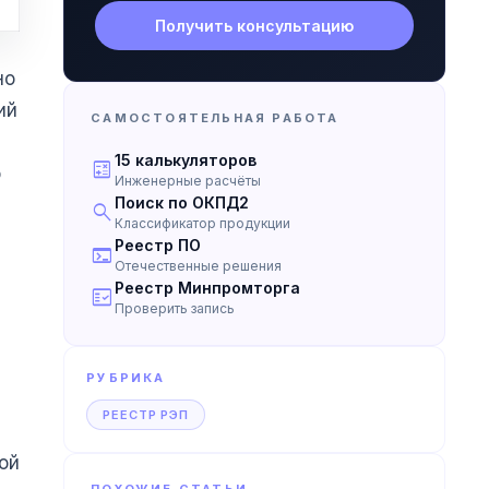
Получить консультацию
но
ий
САМОСТОЯТЕЛЬНАЯ РАБОТА
15 калькуляторов
calculate
о
Инженерные расчёты
Поиск по ОКПД2
search
Классификатор продукции
Реестр ПО
terminal
Отечественные решения
Реестр Минпромторга
fact_check
Проверить запись
РУБРИКА
РЕЕСТР РЭП
ой