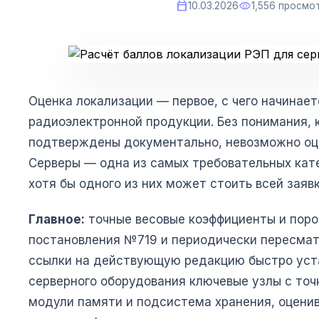
calendar_today
visibility
10.03.2026
1,556 просмо
Оценка локализации — первое, с чего начинает
радиоэлектронной продукции. Без понимания, 
подтверждены документально, невозможно оце
Серверы — одна из самых требовательных кате
хотя бы одного из них может стоить всей заявк
Главное:
точные весовые коэффициенты и порог
постановления №719 и периодически пересмат
ссылки на действующую редакцию быстро устар
серверного оборудования ключевые узлы с точ
модули памяти и подсистема хранения, оценив