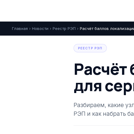
Главная
Новости
Реестр РЭП
Расчёт баллов локализаци
chevron_right
chevron_right
chevron_right
РЕЕСТР РЭП
Расчёт 
для сер
Разбираем, какие уз
РЭП и как набрать б