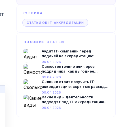
РУБРИКА
ет
СТАТЬИ ОБ IT-АККРЕДИТАЦИИ
ПОХОЖИЕ СТАТЬИ
Аудит IT-компании перед
подачей на аккредитацию:
пошаговый алгоритм 2026 года
09.04.2026
Самостоятельно или через
подрядчика: как выгоднее
получить ИТ-аккредитацию в
09.04.2026
2026 году
Сколько стоит получить IT-
аккредитацию: скрытые расходы
и реальная цена в 2026 году
09.04.2026
Какие виды деятельности
подходят под IT-аккредитацию:
разбираем профильные ОКВЭДы
09.04.2026
2026 года