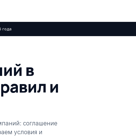
6 года
ий в
равил и
мпаний: соглашение
раем условия и