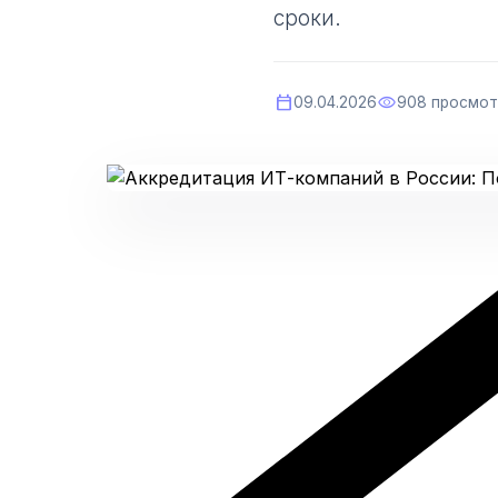
сроки.
calendar_today
visibility
09.04.2026
908 просмо