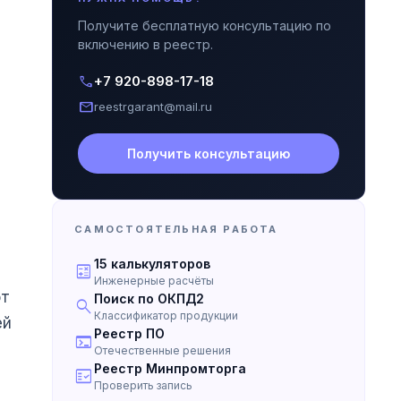
Получите бесплатную консультацию по
включению в реестр.
call
+7 920-898-17-18
mail
reestrgarant@mail.ru
Получить консультацию
САМОСТОЯТЕЛЬНАЯ РАБОТА
15 калькуляторов
calculate
Инженерные расчёты
от
Поиск по ОКПД2
search
Классификатор продукции
ей
Реестр ПО
terminal
Отечественные решения
Реестр Минпромторга
fact_check
Проверить запись