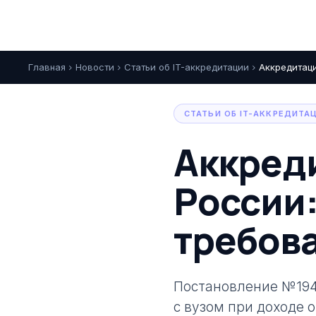
Главная
Новости
Статьи об IT-аккредитации
Аккредитаци
chevron_right
chevron_right
chevron_right
СТАТЬИ ОБ IT-АККРЕДИТА
Аккред
России:
требова
Постановление №194
с вузом при доходе о